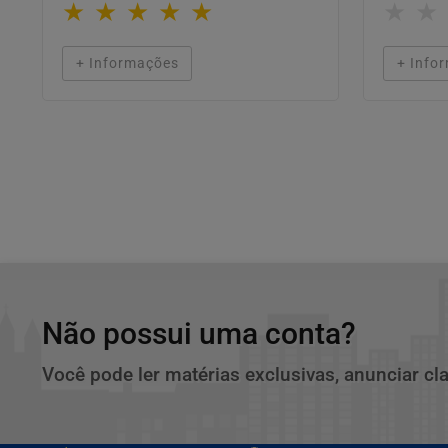
★
★
★
★
★
★
★
+ Informações
+ Info
Não possui uma conta?
Você pode ler matérias exclusivas, anunciar cl