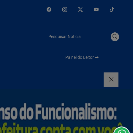
Pesquisar Notícia
l
Painel do Leitor
Termos de Uso e Privacidade
emos que você concorda
PROSSEGUIR