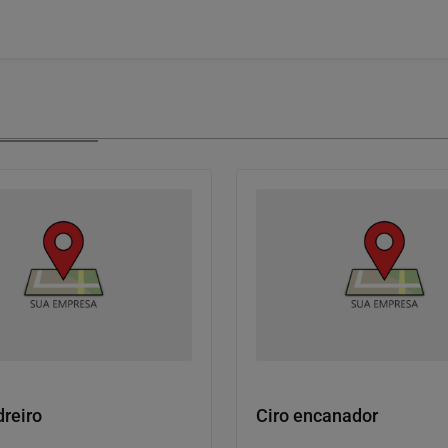
r serviços
Contratar serviços
reiro
Ciro encanador