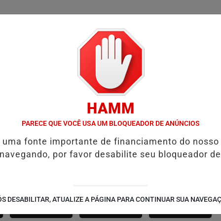
/
/
/
SSIFICADOS
COLUNAS
EMPREGOS
GUIA COMER
HAMM
O
D' GUST RECEBE MOACIR CALDAS E CAIQUE PIMENTA COM O ME
PARECE QUE VOCÊ USA UM BLOQUEADOR DE ANÚNCIOS
é uma fonte importante de financiamento do nosso
 navegando, por favor desabilite seu bloqueador de
SÃO JOÃO 2.6
NOTÍCIAS
FUTEBOL
S DESABILITAR, ATUALIZE A PÁGINA PARA CONTINUAR SUA NAVEGA
CORPORATIVAS