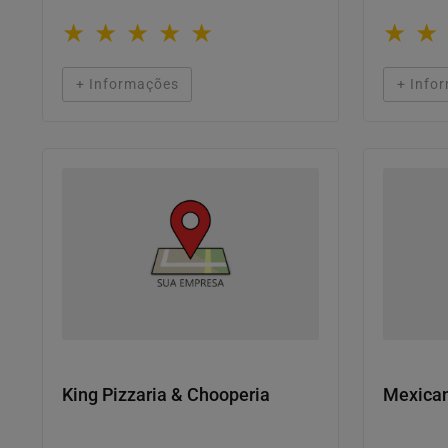
★
★
★
★
★
★
★
+ Informações
+ Info
Onde comer
Onde co
King Pizzaria & Chooperia
Mexica