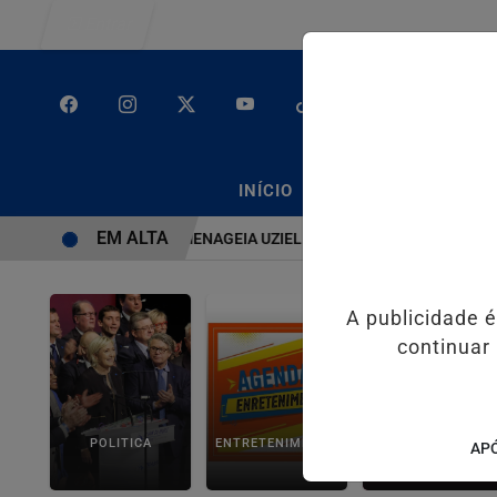
Entrar
/
/
INÍCIO
PODCASTS
CLA
EM ALTA
SISTEMA É BRUTO” HOMENAGEIA UZIEL BUENO NO TERRAÇO MINEIR
A publicidade 
continuar
POLITICA
ENTRETENIMENTO
SALVADOR AQUI!
APÓ