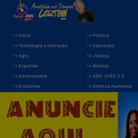
Início
Politica
Tecnologia e Inovação
Educação
Agro
Justiça
Esportes
Música
Gastronomia
SÃO JOÃO 2.6
Economia
Direitos Humanos
Expediente
FAQ
Jbn Bahia - Todos os direitos reservados.
Termos de Uso e Privacidade
Esse site utiliza cookies para melhorar sua e