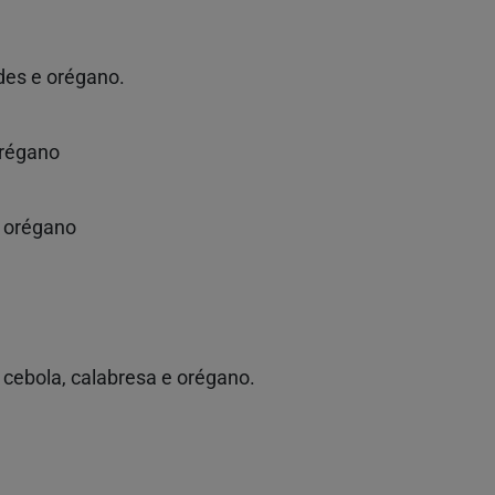
rdes e orégano.
orégano
e orégano
cebola, calabresa e orégano.