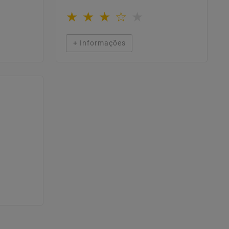
★
★
★
☆
★
+ Informações