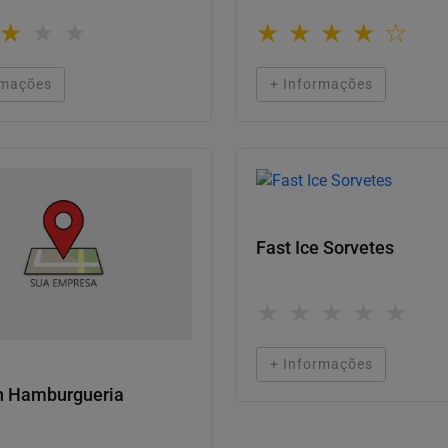
★
★
★
★
★
★
★
☆
rmações
+ Informações
Onde comer
Fast Ice Sorvetes
★
★
★
★
★
mer
+ Informações
n Hamburgueria