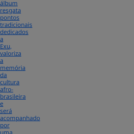
álbum
resgata
pontos
tradicionais
dedicados
a
Exu,
valoriza
a
memória
da
cultura
afro-
brasileira
e
será
acompanhado
por
uma