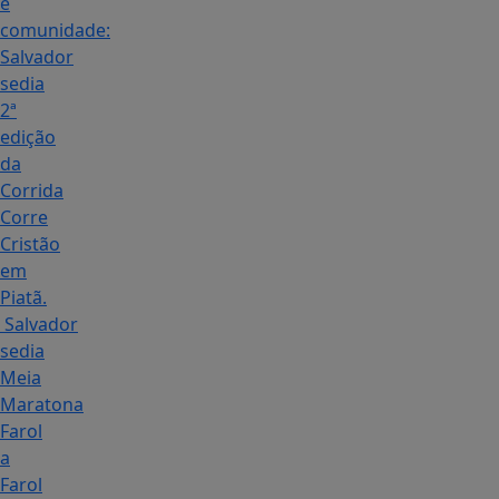
e
comunidade:
Salvador
sedia
2ª
edição
da
Corrida
Corre
Cristão
em
Piatã.
Salvador
sedia
Meia
Maratona
Farol
a
Farol