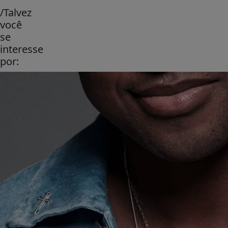
/Talvez
você
se
interesse
por: