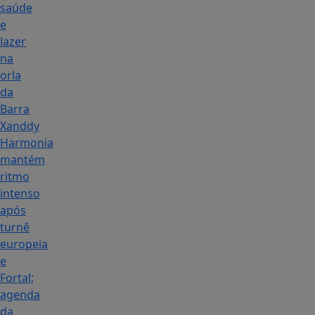
saúde
e
lazer
na
orla
da
Barra
Xanddy
Harmonia
mantém
ritmo
intenso
após
turnê
europeia
e
Fortal;
agenda
da