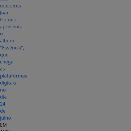
mulheres
Juan
Gomes
apresenta
o
álbum
"Essência",
que
chega
às
plataformas
digitais
no
dia
24
de
julho
EM