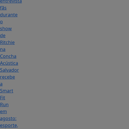
entrevista
fãs
durante
o
show
de
Ritchie
na
Concha
Acústica
Salvador
recebe
a
Smart
Fit
Run
em
agosto:
esporte,