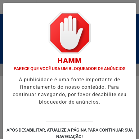
Entrar
Pesquisar Notícia
HAMM
PARECE QUE VOCÊ USA UM BLOQUEADOR DE ANÚNCIOS
MENU
RUTO” HOMENAGEIA UZIEL BUENO NO TERRAÇO MINEIRO
D' GUST
A publicidade é uma fonte importante de
EM ALTA
financiamento do nosso conteúdo. Para
continuar navegando, por favor desabilite seu
bloqueador de anúncios.
POLITICA
ENTRETENIMENTO
SALVADOR AQUI!
SÃ
APÓS DESABILITAR, ATUALIZE A PÁGINA PARA CONTINUAR SUA
NAVEGAÇÃO!