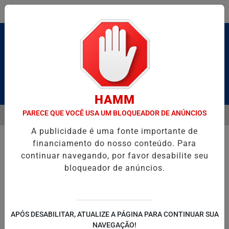
Entrar
Pesquisar Notícia
HAMM
PARECE QUE VOCÊ USA UM BLOQUEADOR DE ANÚNCIOS
MENU
BRUTO” HOMENAGEIA UZIEL BUENO NO TERRAÇO MINEIRO
D' GUS
A publicidade é uma fonte importante de
EM ALTA
financiamento do nosso conteúdo. Para
continuar navegando, por favor desabilite seu
bloqueador de anúncios.
POLITICA
ENTRETENIMENTO
SALVADOR AQUI!
SÃ
APÓS DESABILITAR, ATUALIZE A PÁGINA PARA CONTINUAR SUA
NAVEGAÇÃO!