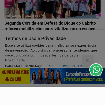
SALVADOR TERRA DO AXÉ!!
Segunda Corrida em Defesa do Dique do Cabrito
reforça mobilização por revitalização do espaço
A mobilização dá continuidade ao movimento iniciado na
Termos de Uso e Privacidade
primeira edição da corrida em 2025, que reuniu...
Esse site utiliza cookies para melhorar sua experiência
de navegação. Ao continuar o acesso, entendemos que
você concorda com nossos Termos de Uso e
Descubra Mais
Privacidade.
PARA MAIS INFORMAÇÕES,
ACESSE NOSSOS TERMOS
CLICANDO AQUI
PROSSEGUIR
Não possui uma conta?
Você pode ler matérias exclusivas, anunciar
classificados e muito mais!