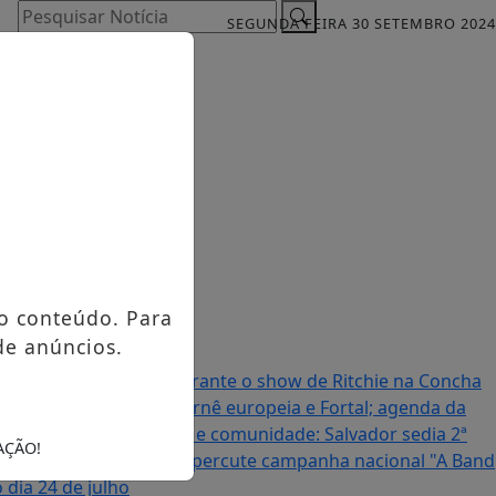
Pesquisar Notícia
SEGUNDA FEIRA 30 SETEMBRO 2024
o conteúdo. Para
de anúncios.
sirée entrevista fãs durante o show de Ritchie na Concha
itmo intenso após turnê europeia e Fortal; agenda da
our Salvador
Fé, saúde e comunidade: Salvador sedia 2ª
AÇÃO!
e meia.
Band Mulher repercute campanha nacional "A Band
 dia 24 de julho