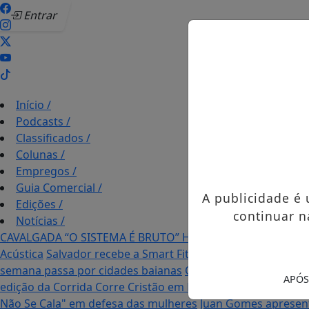
Entrar
Início
/
Podcasts
/
Classificados
/
Colunas
/
Empregos
/
Guia Comercial
/
A publicidade é
Edições
/
continuar n
Notícias
/
CAVALGADA “O SISTEMA É BRUTO” HOMENAGEIA UZIEL B
Acústica
Salvador recebe a Smart Fit Run em agosto: esport
semana passa por cidades baianas
Olodum, Belo, Mumuzin
APÓS
edição da Corrida Corre Cristão em Piatã.
Salvador sedia M
Não Se Cala" em defesa das mulheres
Juan Gomes apresenta