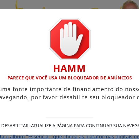
HAMM
PARECE QUE VOCÊ USA UM BLOQUEADOR DE ANÚNCIOS
 uma fonte importante de financiamento do noss
avegando, por favor desabilite seu bloqueador 
UENO NO TERRAÇO MINEIRO
Na Resenha da DZR: Marcele De
e, saúde e lazer na orla da Barra
Xanddy Harmonia mantém r
ho e Timbalada reforçam programação do Camarote Glam
 DESABILITAR, ATUALIZE A PÁGINA PARA CONTINUAR SUA NAVEG
eia Maratona Farol a Farol com modalidades de maratona 
 o álbum "Essência", que chega às plataformas digitais no