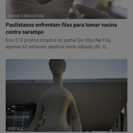
SAÚDE E BEM-ESTAR
Paulistanos enfrentam filas para tomar vacina
contra sarampo
Dos 512 postos listados no portal De Olho Na Fila,
apenas 62 estavam abertos neste sábado (8). O...
JUSTIÇA