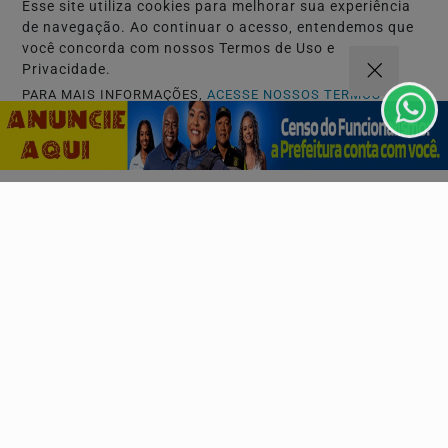
Esse site utiliza cookies para melhorar sua experiência
de navegação. Ao continuar o acesso, entendemos que
você concorda com nossos Termos de Uso e
Privacidade.
PARA MAIS INFORMAÇÕES,
ACESSE NOSSOS TERMOS
CLICANDO AQUI
PROSSEGUIR
Navegue
Início
Politica
Mundo
Entretenimento
Tecnologia e Inovação
Educação
Policial
Agenda Cultural
Agro
Justiça
Saúde e Bem-Estar
Variedades
Esportes
Música