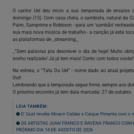
O cantor Uel deu início a sua temporada de ensaios n
domingo (13). Com casa cheia, o sambista, natural da Ci
Paim, Samprime e Robbson - para um ‘sambão’ recheado 
sua mais nova música de trabalho - a canção já está toc
as plataformas de _streaming_.
_”Sem palavras pra descrever o dia de hoje! Muito ob
sonho realizado! Já já tem mais! Conto com todos vocês!”_
Na estreia, o “Tatu Du Uel” - nome dado ao atual proje
Out!
Lembrando que a temporada segue firme, sempre aos domi
O próximo encontro já tem data marcada: 27 de outubro.
LEIA TAMBÉM:
D' Gust recebe Moacir Caldas e Caique Pimenta com o 
OS ARTISTAS JUAN FRANCO E RAVENA FRANCO CONH
PRÓXIMO DIA 14 DE AGOSTO DE 2026