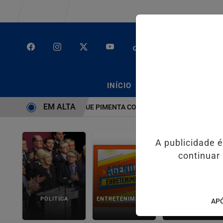
Entrar
/
/
INÍCIO
PODCASTS
CLA
EM ALTA
CIR CALDAS E CAIQUE PIMENTA COM O MELHOR DO AXÉ DAS ANTIGA
A publicidade 
continuar
POLITICA
ENTRETENIMENTO
SALVADOR AQUI!
APÓ