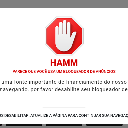
/
/
/
SSIFICADOS
COLUNAS
EMPREGOS
GUIA COMER
HAMM
S NESTE SÁBADO
CAVALGADA “O SISTEMA É BRUTO” HOMENAGEIA
PARECE QUE VOCÊ USA UM BLOQUEADOR DE ANÚNCIOS
é uma fonte importante de financiamento do nosso
 navegando, por favor desabilite seu bloqueador de
SÃO JOÃO 2.6
NOTÍCIAS
FUTEBOL
S DESABILITAR, ATUALIZE A PÁGINA PARA CONTINUAR SUA NAVEGA
CORPORATIVAS