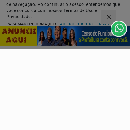
de navegação. Ao continuar o acesso, entendemos que
você concorda com nossos Termos de Uso e
Privacidade.
PARA MAIS INFORMAÇÕES,
ACESSE NOSSOS TERMOS
CLICANDO AQUI
PROSSEGUIR
VARIEDADES
CASACOR Bahia inspira projetos residenciais com
5 tendências do ambiente “Entre Pausas”
Mais do que armazenar livros, estantes abertas passam a
reunir objetos de viagens, fotografias, obras de...
Descubra Mais