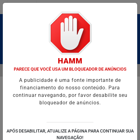
Entrar
Pesquisar Notícia
HAMM
PARECE QUE VOCÊ USA UM BLOQUEADOR DE ANÚNCIOS
MENU
BRUTO” HOMENAGEIA UZIEL BUENO NO TERRAÇO MINEIRO
D' GUS
A publicidade é uma fonte importante de
EM ALTA
financiamento do nosso conteúdo. Para
continuar navegando, por favor desabilite seu
bloqueador de anúncios.
POLITICA
ENTRETENIMENTO
SALVADOR AQUI!
SÃ
APÓS DESABILITAR, ATUALIZE A PÁGINA PARA CONTINUAR SUA
NAVEGAÇÃO!