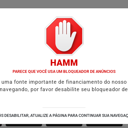
/
/
/
SSIFICADOS
COLUNAS
EMPREGOS
GUIA COMER
HAMM
D' GUST RECEBE MOACIR CALDAS E CAIQUE PIMENTA COM O MELHO
PARECE QUE VOCÊ USA UM BLOQUEADOR DE ANÚNCIOS
é uma fonte importante de financiamento do nosso
 navegando, por favor desabilite seu bloqueador de
SÃO JOÃO 2.6
NOTÍCIAS
FUTEBOL
S DESABILITAR, ATUALIZE A PÁGINA PARA CONTINUAR SUA NAVEGA
CORPORATIVAS