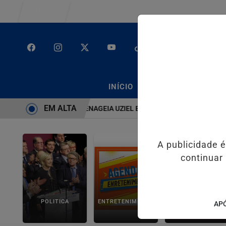
Entrar
/
/
INÍCIO
PODCASTS
CLA
EM ALTA
EMA É BRUTO” HOMENAGEIA UZIEL BUENO NO TERRAÇO MINEIRO
A publicidade 
continuar
POLITICA
ENTRETENIMENTO
SALVADOR AQUI!
APÓ