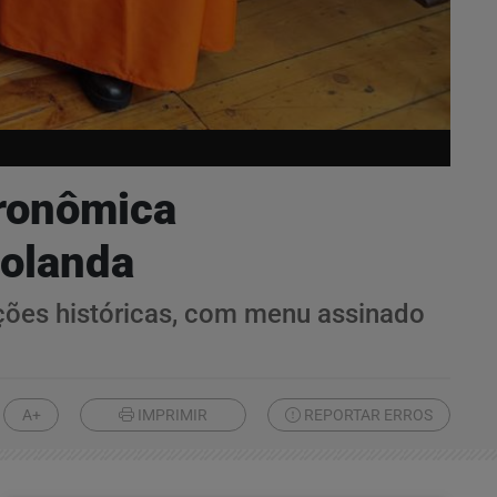
tronômica
Holanda
ções históricas, com menu assinado
A+
IMPRIMIR
REPORTAR ERROS