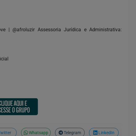
e | @afroluzir Assessoria Jurídica e Administrativa:
cial
witter
Whatsapp
Telegram
LinkedIn