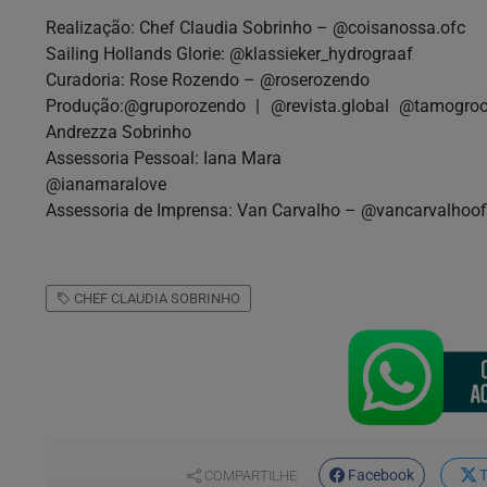
Realização: Chef Claudia Sobrinho – @coisanossa.ofc
Sailing Hollands Glorie: @klassieker_hydrograaf
Curadoria: Rose Rozendo – @roserozendo
Produção:@gruporozendo | @revista.global @tamogroov
Andrezza Sobrinho
Assessoria Pessoal: Iana Mara
@ianamaralove
Assessoria de Imprensa: Van Carvalho – @vancarvalhoofi
CHEF CLAUDIA SOBRINHO
Facebook
T
COMPARTILHE