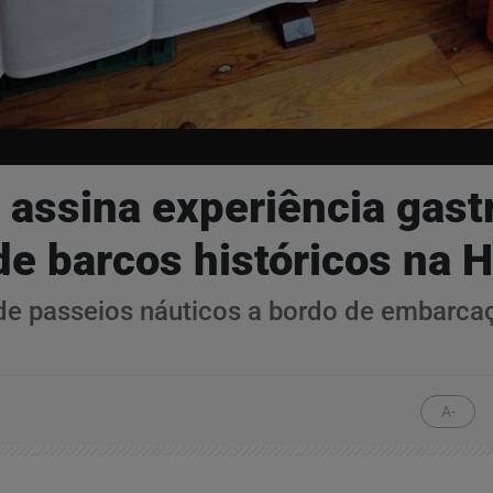
 assina experiência gas
de barcos históricos na 
de passeios náuticos a bordo de embarca
A-