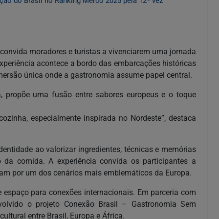
ão do Brasil no Ranking Merco 2025 pela 12ª vez
ue convida moradores e turistas a vivenciarem uma jornada
 experiência acontece a bordo das embarcações históricas
mersão única onde a gastronomia assume papel central.
, propõe uma fusão entre sabores europeus e o toque
ozinha, especialmente inspirada no Nordeste”, destaca
dentidade ao valorizar ingredientes, técnicas e memórias
o da comida. A experiência convida os participantes a
gam por um dos cenários mais emblemáticos da Europa.
e espaço para conexões internacionais. Em parceria com
volvido o projeto Conexão Brasil – Gastronomia Sem
ltural entre Brasil, Europa e África.