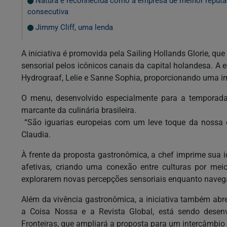
Natura é reconhecida como a empresa de melhor reputaç
consecutiva
Jimmy Cliff, uma lenda
A iniciativa é promovida pela Sailing Hollands Glorie, q
sensorial pelos icônicos canais da capital holandesa. A
Hydrograaf, Lelie e Sanne Sophia, proporcionando uma i
O menu, desenvolvido especialmente para a temporada
marcante da culinária brasileira.
“São iguarias europeias com um leve toque da nossa c
Claudia.
À frente da proposta gastronômica, a chef imprime sua i
afetivas, criando uma conexão entre culturas por mei
explorarem novas percepções sensoriais enquanto nave
Além da vivência gastronômica, a iniciativa também abr
a Coisa Nossa e a Revista Global, está sendo desen
Fronteiras, que ampliará a proposta para um intercâmbio cu