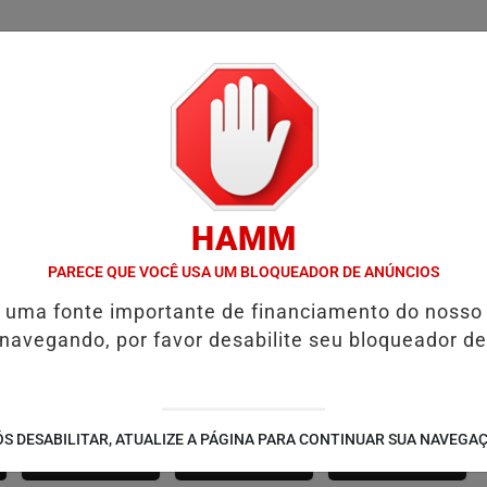
/
/
/
SSIFICADOS
COLUNAS
EMPREGOS
GUIA COMER
HAMM
SALVADOR RECEBE A SMART FIT RUN EM AGOSTO: ESPORTE, SAÚDE 
PARECE QUE VOCÊ USA UM BLOQUEADOR DE ANÚNCIOS
é uma fonte importante de financiamento do nosso
 navegando, por favor desabilite seu bloqueador de
SÃO JOÃO 2.6
NOTÍCIAS
FUTEBOL
S DESABILITAR, ATUALIZE A PÁGINA PARA CONTINUAR SUA NAVEGA
CORPORATIVAS