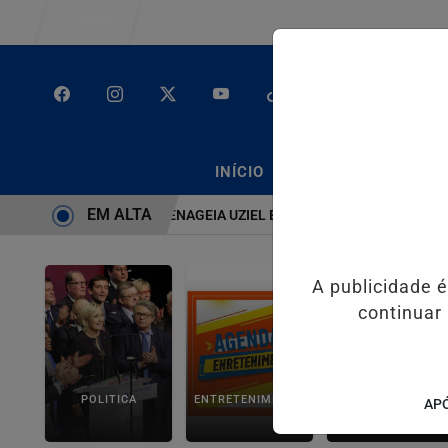
Entrar
/
/
INÍCIO
PODCASTS
CLA
EM ALTA
TEMA É BRUTO” HOMENAGEIA UZIEL BUENO NO TERRAÇO MINEIRO
A publicidade 
continuar
POLITICA
ENTRETENIMENTO
SALVADOR AQUI!
APÓ