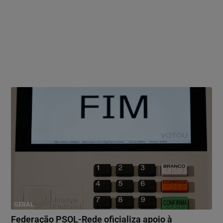
GERAL
Federação PSOL-Rede oficializa apoio à