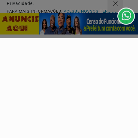
Privacidade.
PARA MAIS INFORMAÇÕES,
ACESSE NOSSOS TERMOS
CLICANDO AQUI
PROSSEGUIR
SAÚDE E BEM-ESTAR
Controle do colesterol deve começar na infância,
alerta cardiologista
No Dia Nacional de Prevenção e Controle do Colesterol,
especialista da Sociedade Brasileira de...
Descubra Mais
Não possui uma conta?
Você pode ler matérias exclusivas, anunciar
classificados e muito mais!