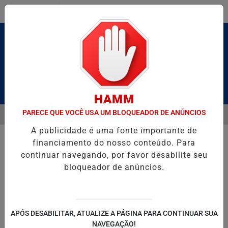
Entrar
Pesquisar Notícia
HAMM
PARECE QUE VOCÊ USA UM BLOQUEADOR DE ANÚNCIOS
MENU
ALDAS E CAIQUE PIMENTA COM O MELHOR DO AXÉ DAS ANTIGAS NES
A publicidade é uma fonte importante de
EM ALTA
financiamento do nosso conteúdo. Para
continuar navegando, por favor desabilite seu
bloqueador de anúncios.
POLITICA
ENTRETENIMENTO
SALVADOR AQUI!
SÃ
APÓS DESABILITAR, ATUALIZE A PÁGINA PARA CONTINUAR SUA
NAVEGAÇÃO!