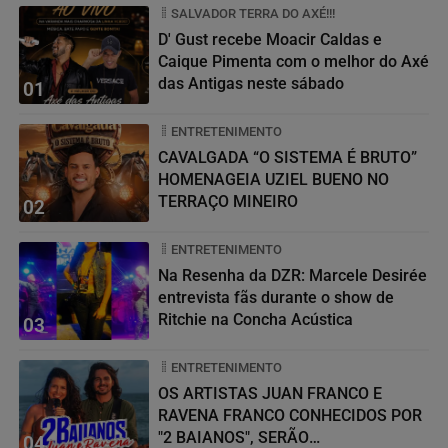
SALVADOR TERRA DO AXÉ!!!
D' Gust recebe Moacir Caldas e
Caique Pimenta com o melhor do Axé
das Antigas neste sábado
01
ENTRETENIMENTO
CAVALGADA “O SISTEMA É BRUTO”
HOMENAGEIA UZIEL BUENO NO
TERRAÇO MINEIRO
02
ENTRETENIMENTO
Na Resenha da DZR: Marcele Desirée
entrevista fãs durante o show de
Ritchie na Concha Acústica
03
ENTRETENIMENTO
OS ARTISTAS JUAN FRANCO E
RAVENA FRANCO CONHECIDOS POR
"2 BAIANOS", SERÃO
04