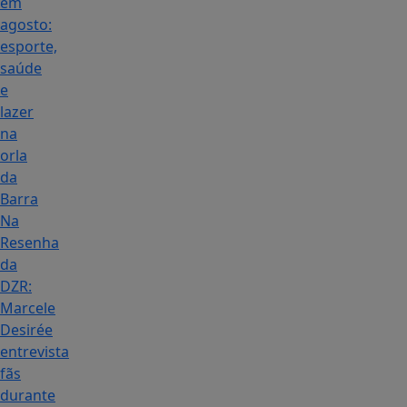
em
agosto:
esporte,
saúde
e
lazer
na
orla
da
Barra
Na
Resenha
da
DZR:
Marcele
Desirée
entrevista
fãs
durante