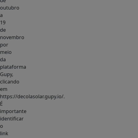
de
outubro
a
19
de
novembro
por
meio
da
plataforma
Gupy,
clicando
em
https://decolasolar.gupy.io/.
É
importante
identificar
o
link