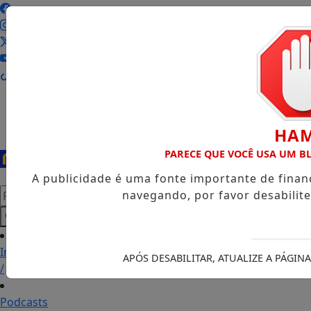
Entrar
HA
PARECE QUE VOCÊ USA UM 
A publicidade é uma fonte importante de fina
Pesquisar Notícia
navegando, por favor desabilit
Início
APÓS DESABILITAR, ATUALIZE A PÁGI
/
Podcasts