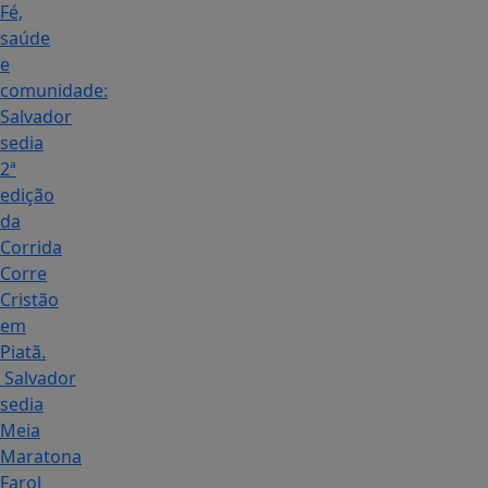
Fé,
saúde
e
comunidade:
Salvador
sedia
2ª
edição
da
Corrida
Corre
Cristão
em
Piatã.
Salvador
sedia
Meia
Maratona
Farol