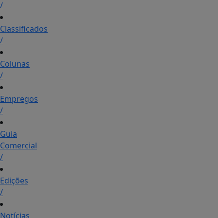
/
Classificados
/
Colunas
/
Empregos
/
Guia
Comercial
/
Edições
/
Notícias