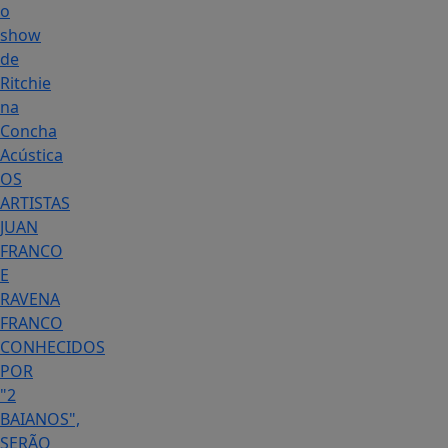
o
show
de
Ritchie
na
Concha
Acústica
OS
ARTISTAS
JUAN
FRANCO
E
RAVENA
FRANCO
CONHECIDOS
POR
"2
BAIANOS",
SERÃO