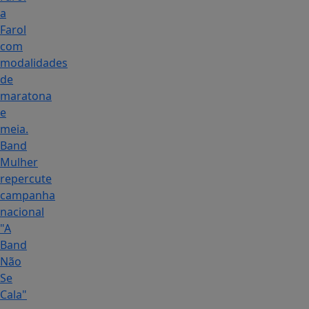
a
Farol
com
modalidades
de
maratona
e
meia.
Band
Mulher
repercute
campanha
nacional
"A
Band
Não
Se
Cala"