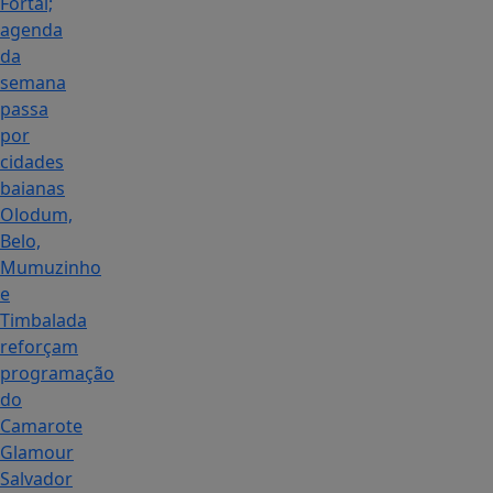
Fortal;
agenda
da
semana
passa
por
cidades
baianas
Olodum,
Belo,
Mumuzinho
e
Timbalada
reforçam
programação
do
Camarote
Glamour
Salvador