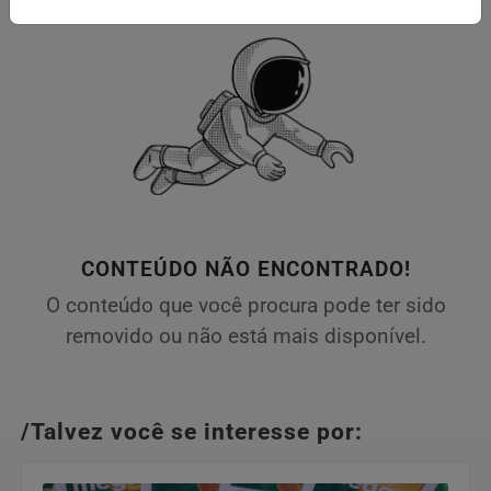
CONTEÚDO NÃO ENCONTRADO!
O conteúdo que você procura pode ter sido
removido ou não está mais disponível.
/Talvez você se interesse por: