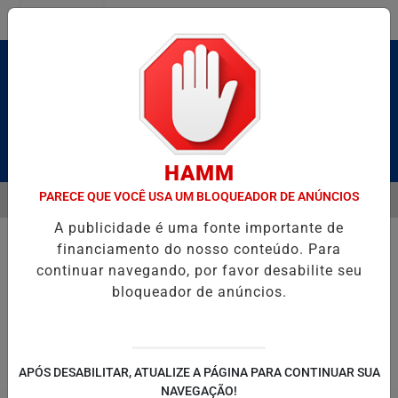
Entrar
Pesquisar Notícia
HAMM
PARECE QUE VOCÊ USA UM BLOQUEADOR DE ANÚNCIOS
MENU
 CALDAS E CAIQUE PIMENTA COM O MELHOR DO AXÉ DAS ANTIGAS N
A publicidade é uma fonte importante de
EM ALTA
financiamento do nosso conteúdo. Para
continuar navegando, por favor desabilite seu
bloqueador de anúncios.
POLITICA
ENTRETENIMENTO
SALVADOR AQUI!
SÃ
APÓS DESABILITAR, ATUALIZE A PÁGINA PARA CONTINUAR SUA
NAVEGAÇÃO!