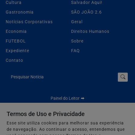
Cultura
Salvador Aqui!
Gastronomia
SÃO JOÃO 2.6
Notícias Corporativas
Geral
Economia
Direitos Humanos
FUTEBOL
Sobre
Expediente
FAQ
Contato
Pesquisar Notícia
Painel do Leitor
Termos de Uso e Privacidade
Esse site utiliza cookies para melhorar sua experiência
Jbn Bahia - Todos os direitos reservados.
de navegação. Ao continuar o acesso, entendemos que
Termos de Uso e Privacidade