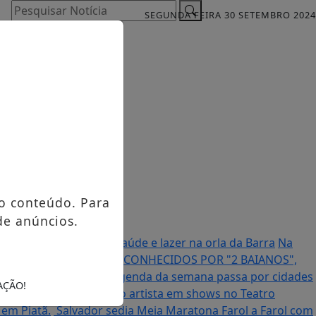
Pesquisar Notícia
SEGUNDA FEIRA 30 SETEMBRO 2024
o conteúdo. Para
de anúncios.
n em agosto: esporte, saúde e lazer na orla da Barra
Na
ANCO E RAVENA FRANCO CONHECIDOS POR "2 BAIANOS",
ê europeia e Fortal; agenda da semana passa por cidades
AÇÃO!
der Lee celebra obra do artista em shows no Teatro
 em Piatã.
Salvador sedia Meia Maratona Farol a Farol com