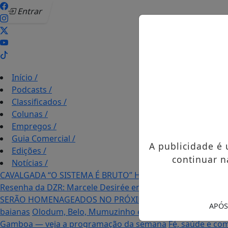
Entrar
Início
/
Podcasts
/
Classificados
/
Colunas
/
Empregos
/
Guia Comercial
/
A publicidade é
Edições
/
continuar n
Notícias
/
CAVALGADA “O SISTEMA É BRUTO” HOMENAGEIA UZIEL B
Resenha da DZR: Marcele Desirée entrevista fãs durante o 
SERÃO HOMENAGEADOS NO PRÓXIMO DIA 14 DE AGOSTO 
APÓS
baianas
Olodum, Belo, Mumuzinho e Timbalada reforçam 
Gamboa — veja a programação da semana
Fé, saúde e com