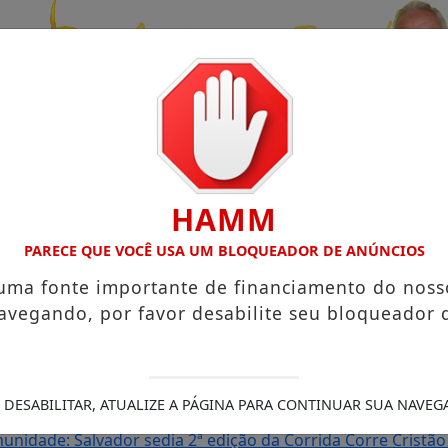
HAMM
PARECE QUE VOCÊ USA UM BLOQUEADOR DE ANÚNCIOS
 uma fonte importante de financiamento do noss
avegando, por favor desabilite seu bloqueador 
UENO NO TERRAÇO MINEIRO
Salvador recebe a Smart Fit Ru
show de Ritchie na Concha Acústica
OS ARTISTAS JUAN FR
DE 2026
Xanddy Harmonia mantém ritmo intenso após turn
 DESABILITAR, ATUALIZE A PÁGINA PARA CONTINUAR SUA NAVEG
programação do Camarote Glamour Salvador
Irmão de Van
unidade: Salvador sedia 2ª edição da Corrida Corre Cristão