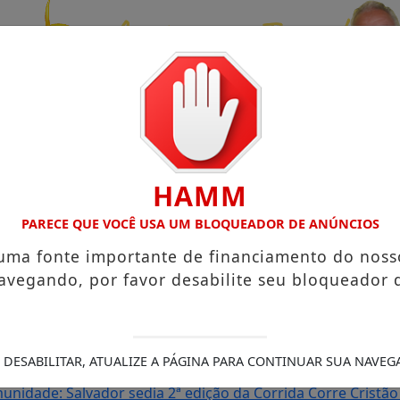
HAMM
PARECE QUE VOCÊ USA UM BLOQUEADOR DE ANÚNCIOS
 uma fonte importante de financiamento do noss
avegando, por favor desabilite seu bloqueador 
UENO NO TERRAÇO MINEIRO
Salvador recebe a Smart Fit Ru
show de Ritchie na Concha Acústica
OS ARTISTAS JUAN FR
DE 2026
Xanddy Harmonia mantém ritmo intenso após turn
 DESABILITAR, ATUALIZE A PÁGINA PARA CONTINUAR SUA NAVEG
programação do Camarote Glamour Salvador
Irmão de Van
unidade: Salvador sedia 2ª edição da Corrida Corre Cristão