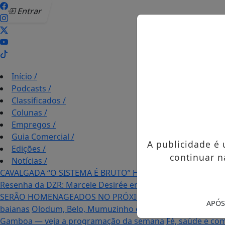
Entrar
Início
/
Podcasts
/
Classificados
/
Colunas
/
Empregos
/
Guia Comercial
/
A publicidade é
Edições
/
continuar n
Notícias
/
CAVALGADA “O SISTEMA É BRUTO” HOMENAGEIA UZIEL B
Resenha da DZR: Marcele Desirée entrevista fãs durante o 
SERÃO HOMENAGEADOS NO PRÓXIMO DIA 14 DE AGOSTO 
APÓS
baianas
Olodum, Belo, Mumuzinho e Timbalada reforçam 
Gamboa — veja a programação da semana
Fé, saúde e com