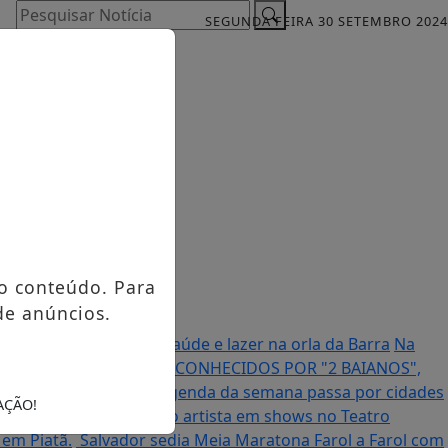
Pesquisar Notícia
SEGUNDA FEIRA 30 SETEMBRO 2024
o conteúdo. Para
de anúncios.
n em agosto: esporte, saúde e lazer na orla da Barra
Na
ANCO E RAVENA FRANCO CONHECIDOS POR "2 BAIANOS",
ê europeia e Fortal; agenda da semana passa por cidades
AÇÃO!
der Lee celebra obra do artista em shows no Teatro
 em Piatã.
Salvador sedia Meia Maratona Farol a Farol com