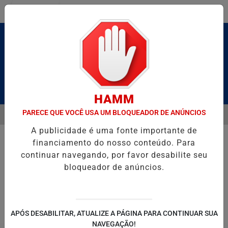
Entrar
Pesquisar Notícia
HAMM
PARECE QUE VOCÊ USA UM BLOQUEADOR DE ANÚNCIOS
MENU
LDAS E CAIQUE PIMENTA COM O MELHOR DO AXÉ DAS ANTIGAS NEST
A publicidade é uma fonte importante de
EM ALTA
financiamento do nosso conteúdo. Para
continuar navegando, por favor desabilite seu
bloqueador de anúncios.
POLITICA
ENTRETENIMENTO
SALVADOR AQUI!
SÃ
APÓS DESABILITAR, ATUALIZE A PÁGINA PARA CONTINUAR SUA
NAVEGAÇÃO!