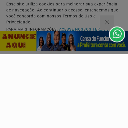
Esse site utiliza cookies para melhorar sua experiência
de navegação. Ao continuar o acesso, entendemos que
você concorda com nossos Termos de Uso e
Privacidade.
PARA MAIS INFORMAÇÕES,
ACESSE NOSSOS TERMOS
CLICANDO AQUI
CARNAVAL 2027
PROSSEGUIR
"Meu Sotaque é Carnaval" é o tema oficial do
Camarote Villa para o Carnaval 2027
Ivete Sangalo, Bell Marques, Pablo, Léo Santana e Xand
Avião lideram o anúncio das primeiras atrações...
Descubra Mais
Não possui uma conta?