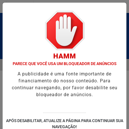
Entrar
Pesquisar Notícia
HAMM
PARECE QUE VOCÊ USA UM BLOQUEADOR DE ANÚNCIOS
MENU
ALDAS E CAIQUE PIMENTA COM O MELHOR DO AXÉ DAS ANTIGAS NES
A publicidade é uma fonte importante de
EM ALTA
financiamento do nosso conteúdo. Para
continuar navegando, por favor desabilite seu
bloqueador de anúncios.
POLITICA
ENTRETENIMENTO
SALVADOR AQUI!
SÃ
APÓS DESABILITAR, ATUALIZE A PÁGINA PARA CONTINUAR SUA
NAVEGAÇÃO!