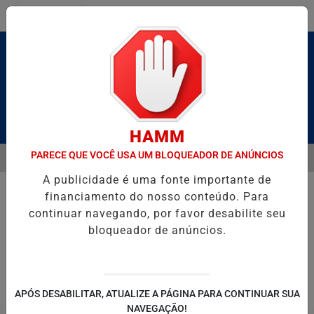
Entrar
Pesquisar Notícia
HAMM
PARECE QUE VOCÊ USA UM BLOQUEADOR DE ANÚNCIOS
MENU
BRUTO” HOMENAGEIA UZIEL BUENO NO TERRAÇO MINEIRO
NA RES
A publicidade é uma fonte importante de
EM ALTA
financiamento do nosso conteúdo. Para
continuar navegando, por favor desabilite seu
bloqueador de anúncios.
POLITICA
ENTRETENIMENTO
SALVADOR AQUI!
SÃ
APÓS DESABILITAR, ATUALIZE A PÁGINA PARA CONTINUAR SUA
NAVEGAÇÃO!