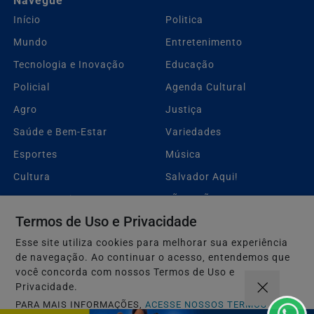
Navegue
Início
Politica
Mundo
Entretenimento
Tecnologia e Inovação
Educação
Policial
Agenda Cultural
Agro
Justiça
Saúde e Bem-Estar
Variedades
Esportes
Música
Cultura
Salvador Aqui!
Gastronomia
SÃO JOÃO 2.6
Termos de Uso e Privacidade
Notícias Corporativas
Geral
Esse site utiliza cookies para melhorar sua experiência
Economia
Direitos Humanos
de navegação. Ao continuar o acesso, entendemos que
FUTEBOL
Sobre
você concorda com nossos Termos de Uso e
Privacidade.
Expediente
FAQ
PARA MAIS INFORMAÇÕES,
ACESSE NOSSOS TERMOS
Contato