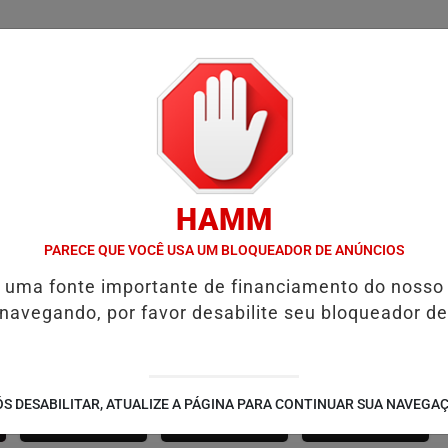
/
/
/
SSIFICADOS
COLUNAS
EMPREGOS
GUIA COMER
HAMM
NA RESENHA DA DZR: MARCELE DESIRÉE ENTREVISTA FÃS DURANTE
PARECE QUE VOCÊ USA UM BLOQUEADOR DE ANÚNCIOS
é uma fonte importante de financiamento do nosso
 navegando, por favor desabilite seu bloqueador de
SÃO JOÃO 2.6
NOTÍCIAS
FUTEBOL
S DESABILITAR, ATUALIZE A PÁGINA PARA CONTINUAR SUA NAVEGA
CORPORATIVAS