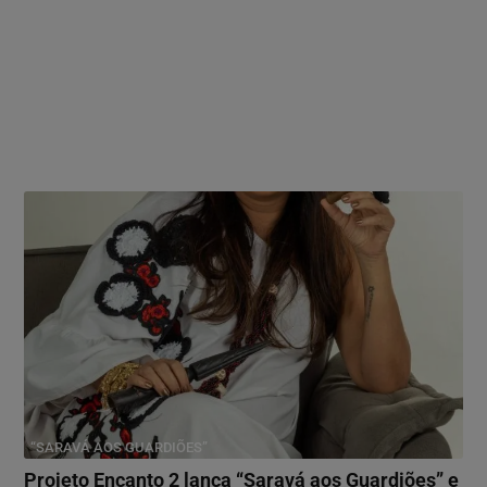
“SARAVÁ AOS GUARDIÕES”
Projeto Encanto 2 lança “Saravá aos Guardiões” e