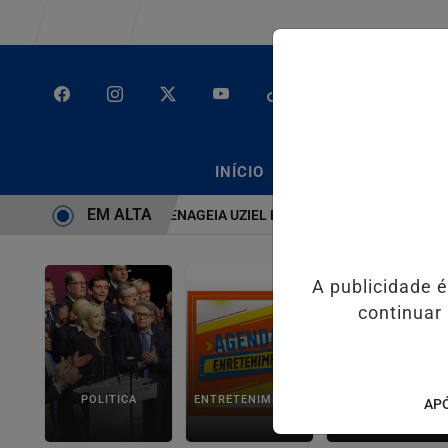
Entrar
/
/
INÍCIO
PODCASTS
CLA
EM ALTA
TEMA É BRUTO” HOMENAGEIA UZIEL BUENO NO TERRAÇO MINEIRO
A publicidade 
continuar
POLITICA
ENTRETENIMENTO
SALVADOR AQUI!
APÓ