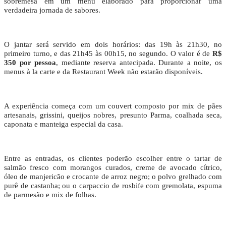
sobremesa em um menu elaborado para proporcionar uma
verdadeira jornada de sabores.
O jantar será servido em dois horários: das 19h às 21h30, no
primeiro turno, e das 21h45 às 00h15, no segundo. O valor é de
R$
350 por pessoa
, mediante reserva antecipada. Durante a noite, os
menus à la carte e da Restaurant Week não estarão disponíveis.
A experiência começa com um couvert composto por mix de pães
artesanais, grissini, queijos nobres, presunto Parma, coalhada seca,
caponata e manteiga especial da casa.
Entre as entradas, os clientes poderão escolher entre o tartar de
salmão fresco com morangos curados, creme de avocado cítrico,
óleo de manjericão e crocante de arroz negro; o polvo grelhado com
purê de castanha; ou o carpaccio de rosbife com gremolata, espuma
de parmesão e mix de folhas.