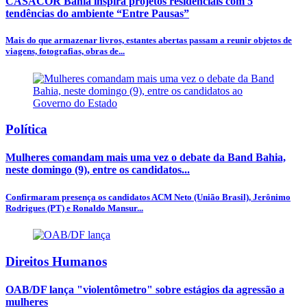
CASACOR Bahia inspira projetos residenciais com 5
tendências do ambiente “Entre Pausas”
Mais do que armazenar livros, estantes abertas passam a reunir objetos de
viagens, fotografias, obras de...
Política
Mulheres comandam mais uma vez o debate da Band Bahia,
neste domingo (9), entre os candidatos...
Confirmaram presença os candidatos ACM Neto (União Brasil), Jerônimo
Rodrigues (PT) e Ronaldo Mansur...
Direitos Humanos
OAB/DF lança "violentômetro" sobre estágios da agressão a
mulheres