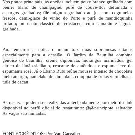
Nos pratos principais, as opções incluem peixe branco grelhado com
beurre blanc de champagne, purê de couve-flor defumada e
aspargos grelhados; filé mignon grelhado ao jus com cogumelos
frescos, demi-glace de vinho do Porto e purê de mandioquinha
trufado; ou risoto clássico de crustáceos com camarão e lagosta
grelhada.
Para encerrar a noite, o menu traz duas sobremesas criadas
especialmente para a ocasião. O Jardim de Baunilha combina
genoise de baunilha, creme diplomata, morangos marinados, gel
cítrico de limão-siciliano, crocante de amêndoas e espuma leve de
espumante rosé. Já o Ébano Rubi reúne mousse intenso de chocolate
meio amargo, namelaka de chocolate, compota de frutas vermelhas e
tuile de cacau.
As reservas podem ser realizadas antecipadamente por meio do link
disponível no perfil oficial do restaurante: @@principote_salvador.
As vagas são limitadas.
FONTE/CRÉDITOS:
Por Van Carvalho