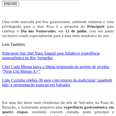
ENVIAR
Uma noite marcada por boa gastronomia, ambiente intimista e vista
privilegiada para o mar. Essa é a proposta do
Principote
para
celebrar o
Dia dos Namorados
, em
12 de junho
, com um jantar
exclusivo criado especialmente para a data mais romântica do ano.
Leia Também:
Principote traz chef Nara Amaral para fortalecer experiência
gastronômica no Rio Vermelho
Chef Cadu Moura lança a última temporada do projeto de receitas
“Nem Um Minuto A+”
Lilás Cozinha celebra 30 anos com retorno do tradicional ‘spaghetti
lilás’ e programação especial em Salvador
Em uma das áreas mais charmosas da orla de Salvador, na Praia do
Buracão, o restaurante preparou uma
experiência gastronômica em
quatro etapas
, reunindo couvert, entrada, prato principal e