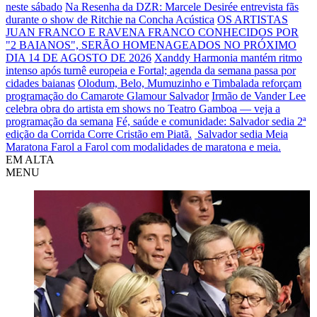
neste sábado
Na Resenha da DZR: Marcele Desirée entrevista fãs
durante o show de Ritchie na Concha Acústica
OS ARTISTAS
JUAN FRANCO E RAVENA FRANCO CONHECIDOS POR
"2 BAIANOS", SERÃO HOMENAGEADOS NO PRÓXIMO
DIA 14 DE AGOSTO DE 2026
Xanddy Harmonia mantém ritmo
intenso após turnê europeia e Fortal; agenda da semana passa por
cidades baianas
Olodum, Belo, Mumuzinho e Timbalada reforçam
programação do Camarote Glamour Salvador
Irmão de Vander Lee
celebra obra do artista em shows no Teatro Gamboa — veja a
programação da semana
Fé, saúde e comunidade: Salvador sedia 2ª
edição da Corrida Corre Cristão em Piatã.
Salvador sedia Meia
Maratona Farol a Farol com modalidades de maratona e meia.
EM ALTA
MENU