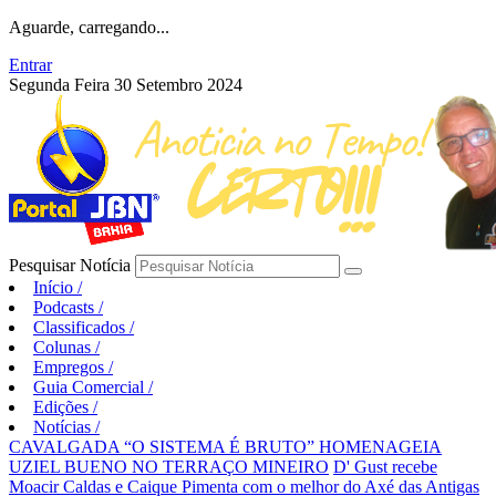
Aguarde, carregando...
Entrar
Segunda Feira 30 Setembro 2024
Pesquisar Notícia
Início
/
Podcasts
/
Classificados
/
Colunas
/
Empregos
/
Guia Comercial
/
Edições
/
Notícias
/
CAVALGADA “O SISTEMA É BRUTO” HOMENAGEIA
UZIEL BUENO NO TERRAÇO MINEIRO
D' Gust recebe
Moacir Caldas e Caique Pimenta com o melhor do Axé das Antigas