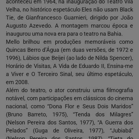
aconteceu em 1964, na inauguração do Teatro Vila
Velha, no histórico espetáculo Eles não usam Black
Tie, de Gianfrancesco Guarnieri, dirigido por João
Augusto Azevedo. A montagem marcou época e
inaugurou uma nova era para o teatro na Bahia.
Mello brilhou em produções memoráveis como
Quincas Berro d’Água (em duas versões, de 1972 e
1996), Lábios que Beijei (ao lado de Nilda Spencer),
Horário de Visitas, A Vida de Eduardo II, Ensina-me
a Viver e O Terceiro Sinal, seu último espetáculo,
em 2008.
Além do teatro, o ator construiu uma filmografia
notável, com participações em clássicos do cinema
nacional, como “Dona Flor e Seus Dois Maridos”
(Bruno Barreto, 1975), “Tenda dos Milagres”
(Nelson Pereira dos Santos, 1977), “A Guerra dos
Pelados” (Guga de Oliveira, 1977), “Jubiabá”
(Nelson Pereira dos Santos, 1987), “Tieta do