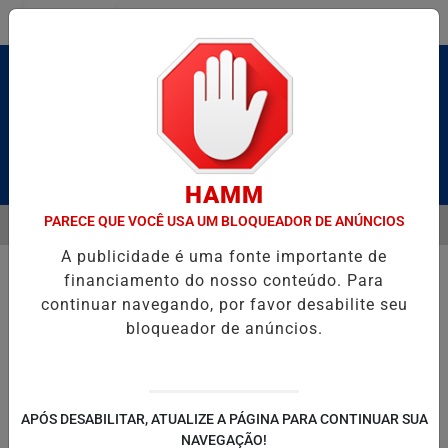
Entrar
Pesquisar Notícia
HAMM
PARECE QUE VOCÊ USA UM BLOQUEADOR DE ANÚNCIOS
MENU
LDAS E CAIQUE PIMENTA COM O MELHOR DO AXÉ DAS ANTIGAS NEST
A publicidade é uma fonte importante de
EM ALTA
financiamento do nosso conteúdo. Para
continuar navegando, por favor desabilite seu
bloqueador de anúncios.
POLITICA
ENTRETENIMENTO
SALVADOR AQUI!
SÃ
APÓS DESABILITAR, ATUALIZE A PÁGINA PARA CONTINUAR SUA
NAVEGAÇÃO!