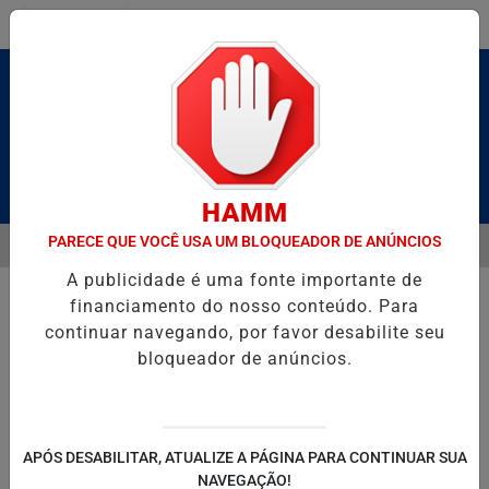
Entrar
Pesquisar Notícia
HAMM
PARECE QUE VOCÊ USA UM BLOQUEADOR DE ANÚNCIOS
MENU
ALDAS E CAIQUE PIMENTA COM O MELHOR DO AXÉ DAS ANTIGAS NES
A publicidade é uma fonte importante de
EM ALTA
financiamento do nosso conteúdo. Para
continuar navegando, por favor desabilite seu
bloqueador de anúncios.
POLITICA
ENTRETENIMENTO
SALVADOR AQUI!
SÃ
APÓS DESABILITAR, ATUALIZE A PÁGINA PARA CONTINUAR SUA
NAVEGAÇÃO!