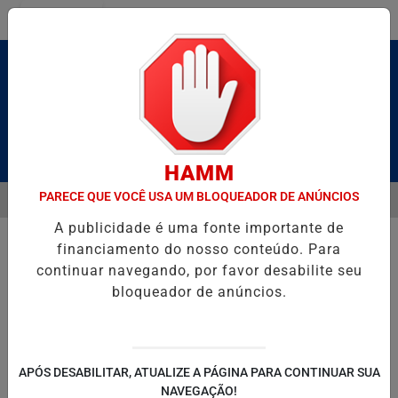
Entrar
Pesquisar Notícia
HAMM
PARECE QUE VOCÊ USA UM BLOQUEADOR DE ANÚNCIOS
MENU
ALDAS E CAIQUE PIMENTA COM O MELHOR DO AXÉ DAS ANTIGAS NES
A publicidade é uma fonte importante de
EM ALTA
financiamento do nosso conteúdo. Para
continuar navegando, por favor desabilite seu
bloqueador de anúncios.
POLITICA
ENTRETENIMENTO
SALVADOR AQUI!
SÃ
APÓS DESABILITAR, ATUALIZE A PÁGINA PARA CONTINUAR SUA
NAVEGAÇÃO!