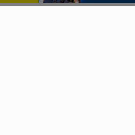
Navegue
Início
Politica
Mundo
Entretenimento
Tecnologia e Inovação
Educação
Policial
Agenda Cultural
Agro
Justiça
Saúde e Bem-Estar
Variedades
Esportes
Música
Cultura
Salvador Aqui!
Gastronomia
SÃO JOÃO 2.6
Notícias Corporativas
Geral
Economia
Direitos Humanos
FUTEBOL
Sobre