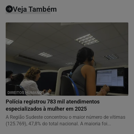
Veja Também
DIREITOS HUMANOS
Polícia registrou 783 mil atendimentos
especializados à mulher em 2025
A Região Sudeste concentrou o maior número de vítimas
(125.769), 47,8% do total nacional. A maioria foi...