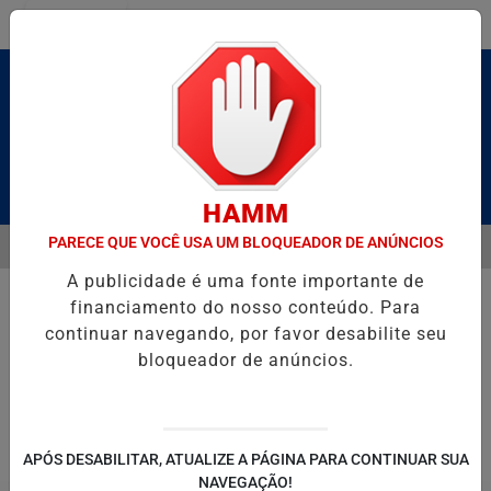
Entrar
Pesquisar Notícia
HAMM
PARECE QUE VOCÊ USA UM BLOQUEADOR DE ANÚNCIOS
MENU
ALDAS E CAIQUE PIMENTA COM O MELHOR DO AXÉ DAS ANTIGAS NES
A publicidade é uma fonte importante de
EM ALTA
financiamento do nosso conteúdo. Para
continuar navegando, por favor desabilite seu
bloqueador de anúncios.
POLITICA
ENTRETENIMENTO
SALVADOR AQUI!
SÃ
APÓS DESABILITAR, ATUALIZE A PÁGINA PARA CONTINUAR SUA
NAVEGAÇÃO!