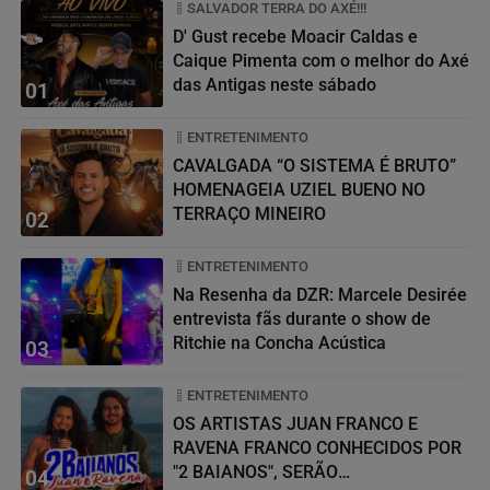
SALVADOR TERRA DO AXÉ!!!
D' Gust recebe Moacir Caldas e
Caique Pimenta com o melhor do Axé
das Antigas neste sábado
01
ENTRETENIMENTO
CAVALGADA “O SISTEMA É BRUTO”
HOMENAGEIA UZIEL BUENO NO
TERRAÇO MINEIRO
02
ENTRETENIMENTO
Na Resenha da DZR: Marcele Desirée
entrevista fãs durante o show de
Ritchie na Concha Acústica
03
ENTRETENIMENTO
OS ARTISTAS JUAN FRANCO E
RAVENA FRANCO CONHECIDOS POR
"2 BAIANOS", SERÃO
04