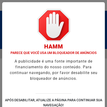
Entrar
Pesquisar Notícia
HAMM
PARECE QUE VOCÊ USA UM BLOQUEADOR DE ANÚNCIOS
MENU
RUTO” HOMENAGEIA UZIEL BUENO NO TERRAÇO MINEIRO
SALVADO
A publicidade é uma fonte importante de
EM ALTA
financiamento do nosso conteúdo. Para
continuar navegando, por favor desabilite seu
bloqueador de anúncios.
POLITICA
ENTRETENIMENTO
SALVADOR AQUI!
SÃ
APÓS DESABILITAR, ATUALIZE A PÁGINA PARA CONTINUAR SUA
NAVEGAÇÃO!