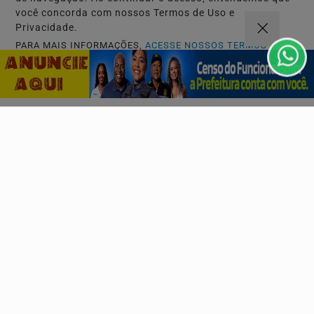
você concorda com nossos Termos de Uso e
Privacidade.
PARA MAIS INFORMAÇÕES,
ACESSE NOSSOS TERMOS
CLICANDO AQUI
SALVADOR TERRA DO BEM!!
PROSSEGUIR
Projeto Verde Som 04
Mais do que um espetáculo musical, a apresentação
representa a continuidade da missão de Juan Franco e...