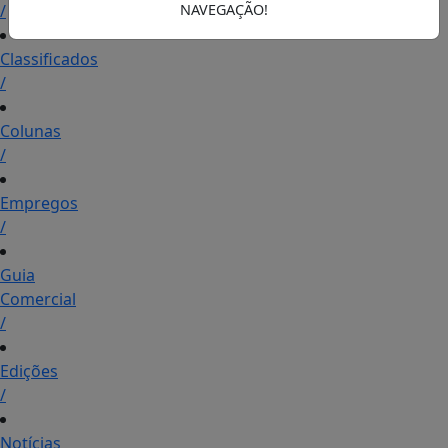
/
NAVEGAÇÃO!
Classificados
/
Colunas
/
Empregos
/
Guia
Comercial
/
Edições
/
Notícias