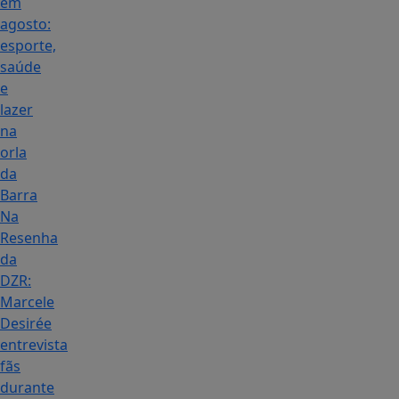
em
agosto:
esporte,
saúde
e
lazer
na
orla
da
Barra
Na
Resenha
da
DZR:
Marcele
Desirée
entrevista
fãs
durante