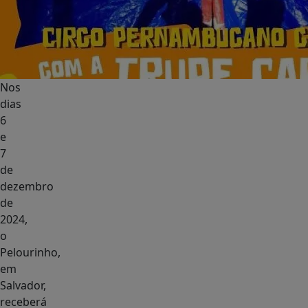
Nos
dias
6
e
7
de
dezembro
de
2024,
o
Pelourinho,
em
Salvador,
receberá