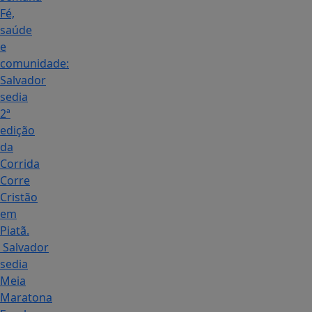
Fé,
saúde
e
comunidade:
Salvador
sedia
2ª
edição
da
Corrida
Corre
Cristão
em
Piatã.
Salvador
sedia
Meia
Maratona