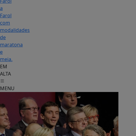
Farol
a
Farol
com
modalidades
de
maratona
e
meia.
EM
ALTA
MENU