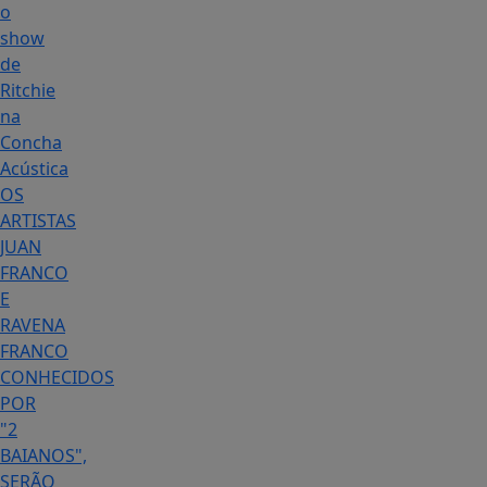
o
show
de
Ritchie
na
Concha
Acústica
OS
ARTISTAS
JUAN
FRANCO
E
RAVENA
FRANCO
CONHECIDOS
POR
"2
BAIANOS",
SERÃO