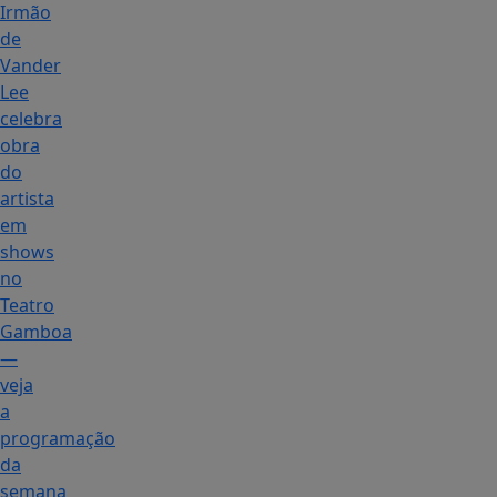
Irmão
de
Vander
Lee
celebra
obra
do
artista
em
shows
no
Teatro
Gamboa
—
veja
a
programação
da
semana