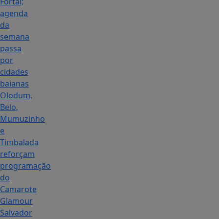
Fortal;
agenda
da
semana
passa
por
cidades
baianas
Olodum,
Belo,
Mumuzinho
e
Timbalada
reforçam
programação
do
Camarote
Glamour
Salvador