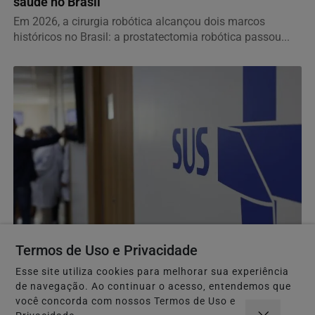
saúde no Brasil
Em 2026, a cirurgia robótica alcançou dois marcos
históricos no Brasil: a prostatectomia robótica passou...
SAÚDE E BEM-ESTAR
Termos de Uso e Privacidade
Consulta pública avalia inclusão no SUS de
remédio para hipertensão
Esse site utiliza cookies para melhorar sua experiência
de navegação. Ao continuar o acesso, entendemos que
Medicamento sotatercepte é destinado ao tratamento de
você concorda com nossos Termos de Uso e
pacientes adultos com hipertensão arterial...