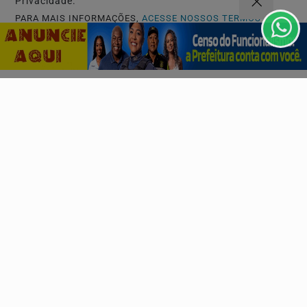
Privacidade.
PARA MAIS INFORMAÇÕES,
ACESSE NOSSOS TERMOS
CLICANDO AQUI
Descubra Mais
PROSSEGUIR
Não possui uma conta?
Você pode ler matérias exclusivas, anunciar
classificados e muito mais!
CRIAR MINHA CONTA