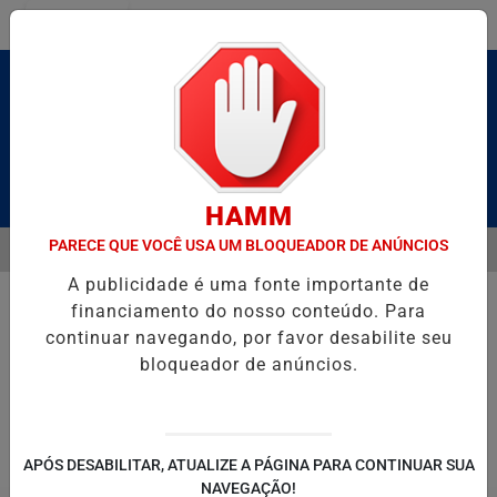
Entrar
Pesquisar Notícia
HAMM
PARECE QUE VOCÊ USA UM BLOQUEADOR DE ANÚNCIOS
MENU
ALDAS E CAIQUE PIMENTA COM O MELHOR DO AXÉ DAS ANTIGAS NES
A publicidade é uma fonte importante de
EM ALTA
financiamento do nosso conteúdo. Para
continuar navegando, por favor desabilite seu
bloqueador de anúncios.
POLITICA
ENTRETENIMENTO
SALVADOR AQUI!
SÃ
APÓS DESABILITAR, ATUALIZE A PÁGINA PARA CONTINUAR SUA
NAVEGAÇÃO!