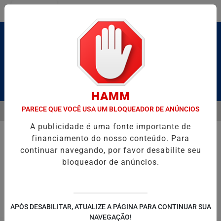
Entrar
Pesquisar Notícia
HAMM
PARECE QUE VOCÊ USA UM BLOQUEADOR DE ANÚNCIOS
MENU
 BRUTO” HOMENAGEIA UZIEL BUENO NO TERRAÇO MINEIRO
SALVA
A publicidade é uma fonte importante de
EM ALTA
financiamento do nosso conteúdo. Para
continuar navegando, por favor desabilite seu
bloqueador de anúncios.
POLITICA
ENTRETENIMENTO
SALVADOR AQUI!
SÃ
APÓS DESABILITAR, ATUALIZE A PÁGINA PARA CONTINUAR SUA
NAVEGAÇÃO!