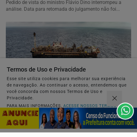
Pedido de vista do ministro Flávio Dino interrompeu a
análise. Data para retomada do julgamento não foi...
Termos de Uso e Privacidade
Esse site utiliza cookies para melhorar sua experiência
ECONOMIA
de navegação. Ao continuar o acesso, entendemos que
Leilões de petróleo em outubro terão recorde de
você concorda com nossos Termos de Uso e
áreas em disputa
Privacidade.
Só no pré-sal, 13 blocos serão licitados, detalha Agência
PARA MAIS INFORMAÇÕES,
ACESSE NOSSOS TERMOS
CLICANDO AQUI
Nacional do Petróleo, Gás Natural e...
PROSSEGUIR
Descubra Mais