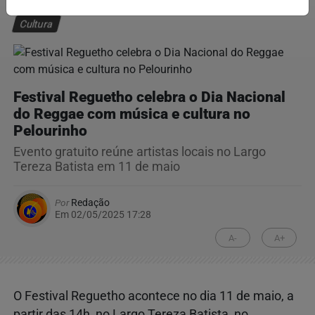
Cultura
Festival Reguetho celebra o Dia Nacional
do Reggae com música e cultura no
Pelourinho
Evento gratuito reúne artistas locais no Largo
Tereza Batista em 11 de maio
Por
Redação
Em 02/05/2025 17:28
A-
A+
O Festival Reguetho acontece no dia 11 de maio, a
partir das 14h, no Largo Tereza Batista, no