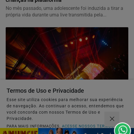
crianças na plataforma
No mês passado, uma adolescente foi induzida a tirar a
própria vida durante uma live transmitida pela...
Termos de Uso e Privacidade
CARNAVAL 2027
Esse site utiliza cookies para melhorar sua experiência
"Meu Sotaque é Carnaval" é o tema oficial do
de navegação. Ao continuar o acesso, entendemos que
você concorda com nossos Termos de Uso e
Camarote Villa para o Carnaval 2027
Privacidade.
Ivete Sangalo, Bell Marques, Pablo, Léo Santana e Xand
PARA MAIS INFORMAÇÕES,
ACESSE NOSSOS TERMOS
Avião lideram o anúncio das primeiras atrações...
CLICANDO AQUI