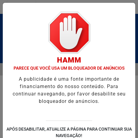
Entrar
Pesquisar Notícia
HAMM
PARECE QUE VOCÊ USA UM BLOQUEADOR DE ANÚNCIOS
MENU
BRUTO” HOMENAGEIA UZIEL BUENO NO TERRAÇO MINEIRO
D' GUS
A publicidade é uma fonte importante de
EM ALTA
financiamento do nosso conteúdo. Para
continuar navegando, por favor desabilite seu
bloqueador de anúncios.
POLITICA
ENTRETENIMENTO
SALVADOR AQUI!
SÃ
APÓS DESABILITAR, ATUALIZE A PÁGINA PARA CONTINUAR SUA
NAVEGAÇÃO!