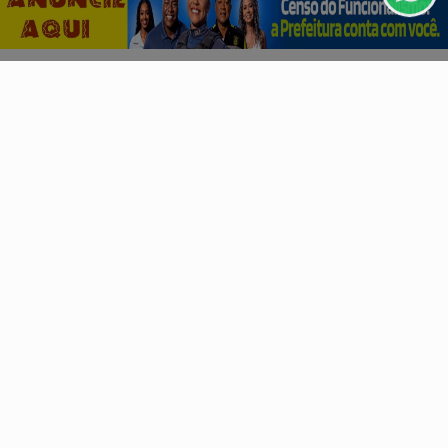
PROSSEGUIR
Descubra Mais
Não possui uma conta?
Você pode ler matérias exclusivas, anunciar
classificados e muito mais!
CRIAR MINHA CONTA