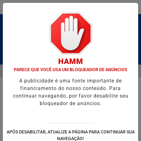
Entrar
Pesquisar Notícia
HAMM
PARECE QUE VOCÊ USA UM BLOQUEADOR DE ANÚNCIOS
MENU
LDAS E CAIQUE PIMENTA COM O MELHOR DO AXÉ DAS ANTIGAS NES
A publicidade é uma fonte importante de
EM ALTA
financiamento do nosso conteúdo. Para
continuar navegando, por favor desabilite seu
bloqueador de anúncios.
POLITICA
ENTRETENIMENTO
SALVADOR AQUI!
SÃ
APÓS DESABILITAR, ATUALIZE A PÁGINA PARA CONTINUAR SUA
NAVEGAÇÃO!