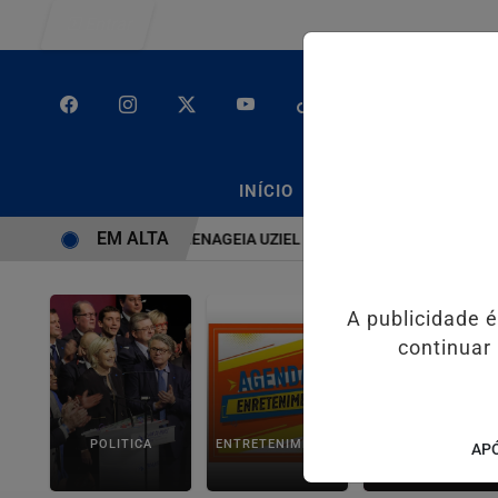
Entrar
/
/
INÍCIO
PODCASTS
CLA
EM ALTA
STEMA É BRUTO” HOMENAGEIA UZIEL BUENO NO TERRAÇO MINEIRO
A publicidade 
continuar
POLITICA
ENTRETENIMENTO
SALVADOR AQUI!
APÓ