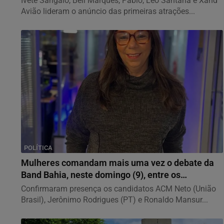
Ivete Sangalo, Bell Marques, Pablo, Léo Santana e Xand
Avião lideram o anúncio das primeiras atrações...
POLÍTICA
Mulheres comandam mais uma vez o debate da
Band Bahia, neste domingo (9), entre os
candidatos...
Confirmaram presença os candidatos ACM Neto (União
Brasil), Jerônimo Rodrigues (PT) e Ronaldo Mansur...