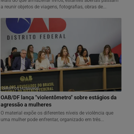
Mais do que armazenar livros, estantes abertas passam
a reunir objetos de viagens, fotografias, obras de...
DIREITOS HUMANOS
OAB/DF lança "violentômetro" sobre estágios da
agressão a mulheres
O material expõe os diferentes níveis de violência que
uma mulher pode enfrentar, organizado em três...