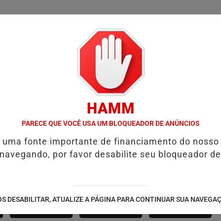
/
/
/
SSIFICADOS
COLUNAS
EMPREGOS
GUIA COMER
HAMM
D' GUST RECEBE MOACIR CALDAS E CAIQUE PIMENTA COM O MELH
PARECE QUE VOCÊ USA UM BLOQUEADOR DE ANÚNCIOS
é uma fonte importante de financiamento do nosso
 navegando, por favor desabilite seu bloqueador de
SÃO JOÃO 2.6
NOTÍCIAS
FUTEBOL
S DESABILITAR, ATUALIZE A PÁGINA PARA CONTINUAR SUA NAVEGA
CORPORATIVAS