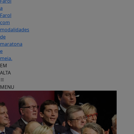
Farol
a
Farol
com
modalidades
de
maratona
e
meia.
EM
ALTA
MENU