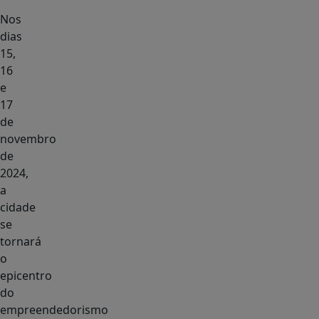
Nos
dias
15,
16
e
17
de
novembro
de
2024,
a
cidade
se
tornará
o
epicentro
do
empreendedorismo