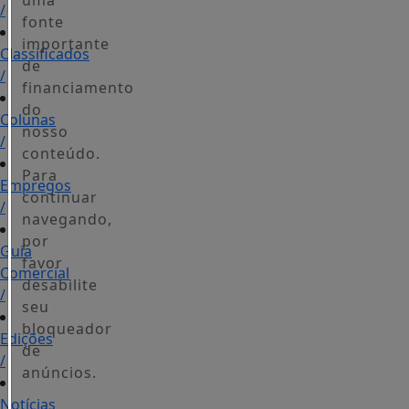
uma
/
fonte
importante
Classificados
de
/
financiamento
do
Colunas
nosso
/
conteúdo.
Para
Empregos
continuar
/
navegando,
por
Guia
favor
Comercial
desabilite
/
seu
bloqueador
Edições
de
/
anúncios.
Notícias