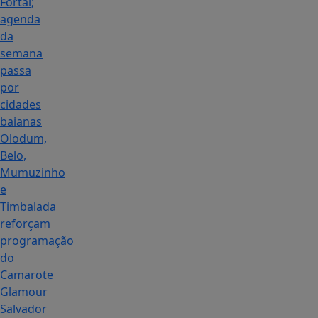
Fortal;
agenda
da
semana
passa
por
cidades
baianas
Olodum,
Belo,
Mumuzinho
e
Timbalada
reforçam
programação
do
Camarote
Glamour
Salvador