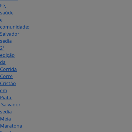
Fé,
saúde
e
comunidade:
Salvador
sedia
2ª
edição
da
Corrida
Corre
Cristão
em
Piatã.
Salvador
sedia
Meia
Maratona