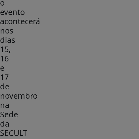
o
evento
acontecerá
nos
dias
15,
16
e
17
de
novembro
na
Sede
da
SECULT