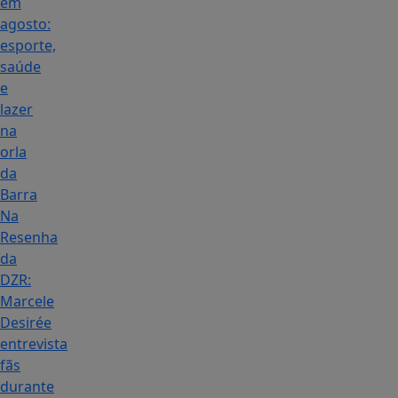
em
agosto:
esporte,
saúde
e
lazer
na
orla
da
Barra
Na
Resenha
da
DZR:
Marcele
Desirée
entrevista
fãs
durante