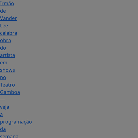
Irmão
de
Vander
Lee
celebra
obra
do
artista
em
shows
no
Teatro
Gamboa
—
veja
a
programação
da
semana