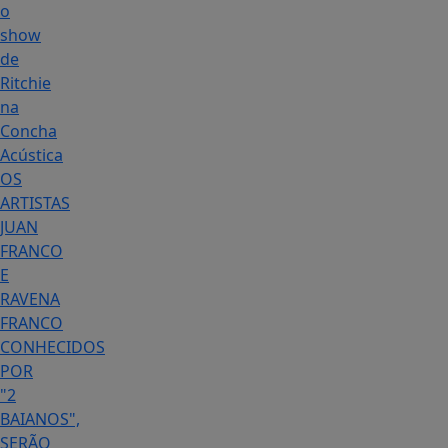
o
show
de
Ritchie
na
Concha
Acústica
OS
ARTISTAS
JUAN
FRANCO
E
RAVENA
FRANCO
CONHECIDOS
POR
"2
BAIANOS",
SERÃO