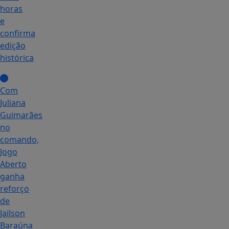
horas
e
confirma
edição
histórica
Com
Juliana
Guimarães
no
comando,
Jogo
Aberto
ganha
reforço
de
Jailson
Baraúna