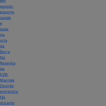
em
agosto:
esporte,
saúde
e
lazer
na
orla
da
Barra
Na
Resenha
da
DZR:
Marcele
Desirée
entrevista
fãs
durante