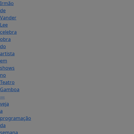
Irmão
de
Vander
Lee
celebra
obra
do
artista
em
shows
no
Teatro
Gamboa
—
veja
a
programação
da
semana