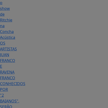
o
show
de
Ritchie
na
Concha
Acústica
OS
ARTISTAS
JUAN
FRANCO
E
RAVENA
FRANCO
CONHECIDOS
POR
"2
BAIANOS",
SERÃO