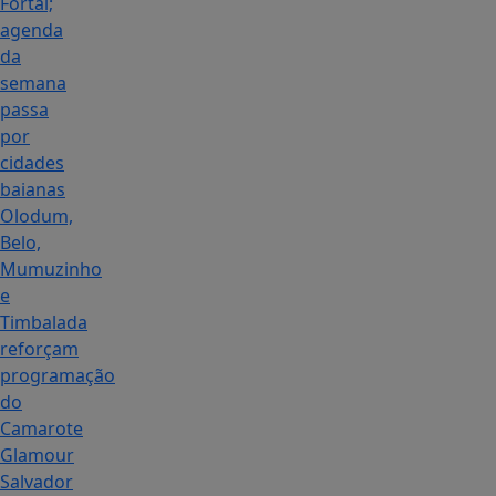
Fortal;
agenda
da
semana
passa
por
cidades
baianas
Olodum,
Belo,
Mumuzinho
e
Timbalada
reforçam
programação
do
Camarote
Glamour
Salvador