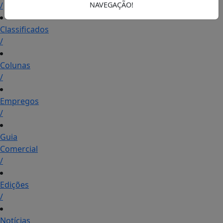
/
NAVEGAÇÃO!
Classificados
/
Colunas
/
Empregos
/
Guia
Comercial
/
Edições
/
Notícias