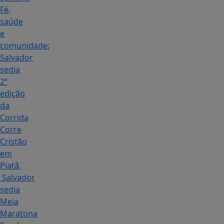
Fé,
saúde
e
comunidade:
Salvador
sedia
2ª
edição
da
Corrida
Corre
Cristão
em
Piatã.
Salvador
sedia
Meia
Maratona