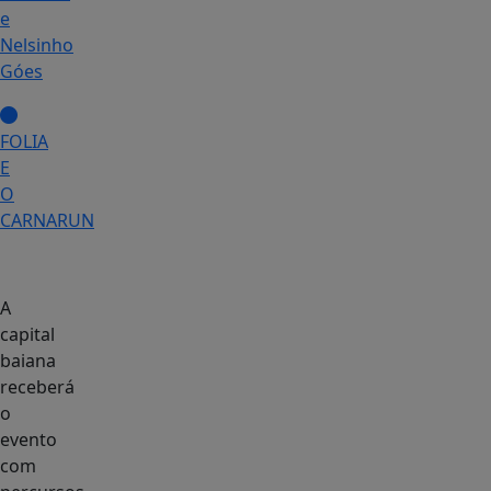
e
Nelsinho
Góes
FOLIA
E
O
CARNARUN
A
capital
baiana
receberá
o
evento
com