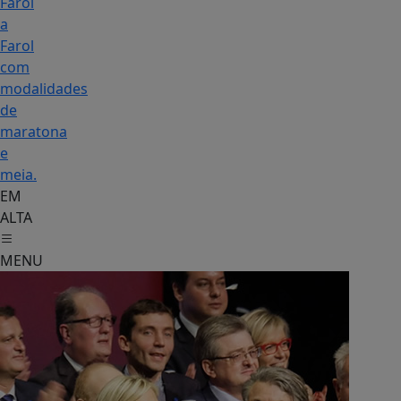
Farol
a
Farol
com
modalidades
de
maratona
e
meia.
EM
ALTA
MENU