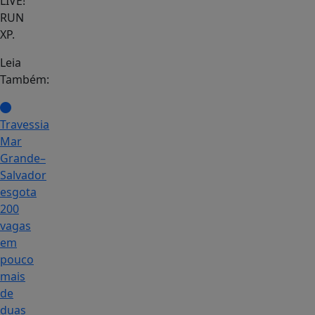
LIVE!
RUN
XP.
Leia
Também:
Travessia
Mar
Grande–
Salvador
esgota
200
vagas
em
pouco
mais
de
duas