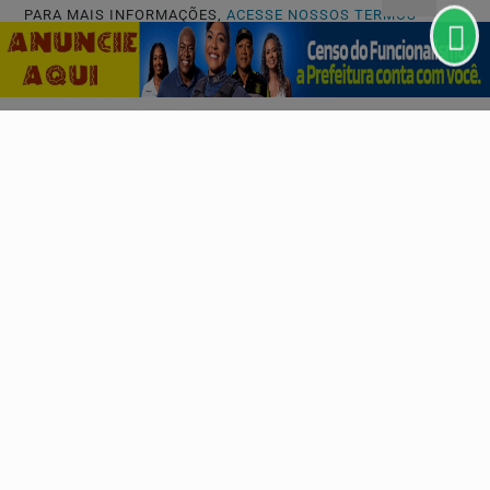
PARA MAIS INFORMAÇÕES,
ACESSE NOSSOS TERMOS
CLICANDO AQUI
PROSSEGUIR
NOTÍCIAS CORPORATIVAS
Seguro garantia se firma como ferramenta
financeira
Guilherme Silveira, CEO da Genebra Corretora de Seguros,
analisa como a modalidade preserva o caixa das...