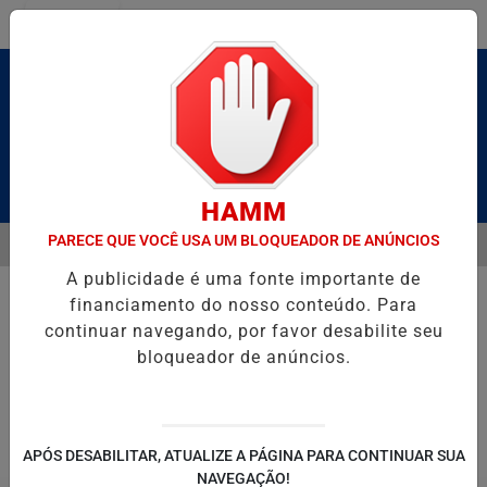
Entrar
Pesquisar Notícia
HAMM
PARECE QUE VOCÊ USA UM BLOQUEADOR DE ANÚNCIOS
MENU
 BRUTO” HOMENAGEIA UZIEL BUENO NO TERRAÇO MINEIRO
NA RE
A publicidade é uma fonte importante de
EM ALTA
financiamento do nosso conteúdo. Para
ENTRETENIMENTO
continuar navegando, por favor desabilite seu
bloqueador de anúncios.
POLITICA
SALVADOR AQUI!
SÃ
APÓS DESABILITAR, ATUALIZE A PÁGINA PARA CONTINUAR SUA
NAVEGAÇÃO!