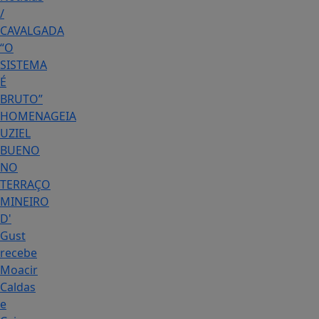
/
CAVALGADA
“O
SISTEMA
É
BRUTO”
HOMENAGEIA
UZIEL
BUENO
NO
TERRAÇO
MINEIRO
D'
Gust
recebe
Moacir
Caldas
e