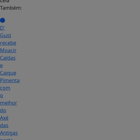
Leia
Também:
D'
Gust
recebe
Moacir
Caldas
e
Caique
Pimenta
com
o
melhor
do
Axé
das
Antigas