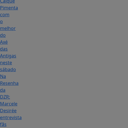
Caique
Pimenta
com
o
melhor
do
Axé
das
Antigas
neste
sábado
Na
Resenha
da
DZR:
Marcele
Desirée
entrevista
fãs