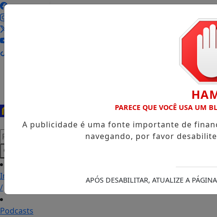
Entrar
HA
PARECE QUE VOCÊ USA UM 
A publicidade é uma fonte importante de fina
Pesquisar Notícia
navegando, por favor desabilit
Início
APÓS DESABILITAR, ATUALIZE A PÁGI
/
Podcasts