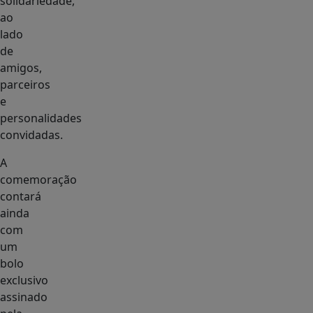
solidariedade,
ao
lado
de
amigos,
parceiros
e
personalidades
convidadas.
A
comemoração
contará
ainda
com
um
bolo
exclusivo
assinado