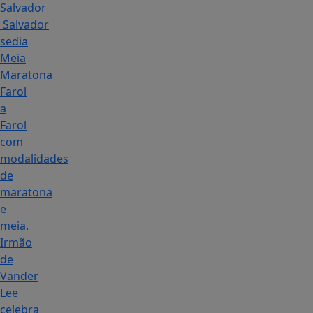
Salvador
Salvador
sedia
Meia
Maratona
Farol
a
Farol
com
modalidades
de
maratona
e
meia.
Irmão
de
Vander
Lee
celebra