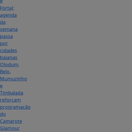
e
Fortal;
agenda
da
semana
passa
por
cidades
baianas
Olodum,
Belo,
Mumuzinho
e
Timbalada
reforçam
programação
do
Camarote
Glamour