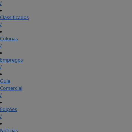
/
Classificados
/
Colunas
/
Empregos
/
Guia
Comercial
/
Edições
/
Notícias