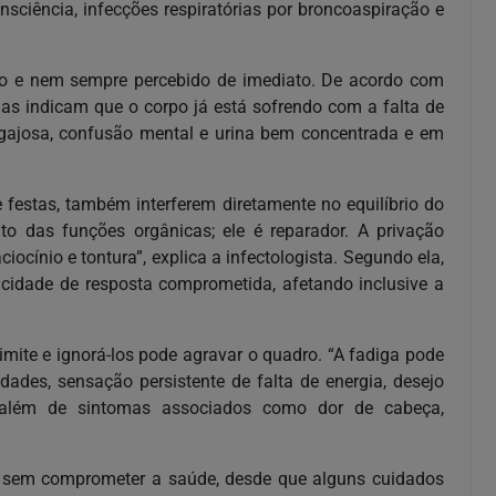
nsciência, infecções respiratórias por broncoaspiração e
rão e nem sempre percebido de imediato. De acordo com
omas indicam que o corpo já está sofrendo com a falta de
pegajosa, confusão mental e urina bem concentrada e em
festas, também interferem diretamente no equilíbrio do
to das funções orgânicas; ele é reparador. A privação
iocínio e tontura”, explica a infectologista. Segundo ela,
acidade de resposta comprometida, afetando inclusive a
mite e ignorá-los pode agravar o quadro. “A fadiga pode
idades, sensação persistente de falta de energia, desejo
a, além de sintomas associados como dor de cabeça,
os sem comprometer a saúde, desde que alguns cuidados