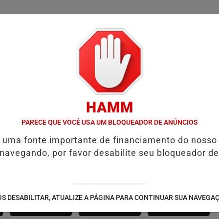
/
/
/
SSIFICADOS
COLUNAS
EMPREGOS
GUIA COMER
HAMM
NA RESENHA DA DZR: MARCELE DESIRÉE ENTREVISTA FÃS DURANTE
PARECE QUE VOCÊ USA UM BLOQUEADOR DE ANÚNCIOS
é uma fonte importante de financiamento do nosso
 navegando, por favor desabilite seu bloqueador de
SÃO JOÃO 2.6
NOTÍCIAS
FUTEBOL
S DESABILITAR, ATUALIZE A PÁGINA PARA CONTINUAR SUA NAVEGA
CORPORATIVAS