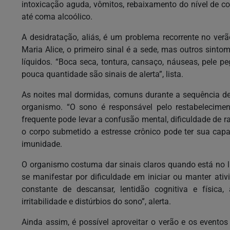
intoxicação aguda, vômitos, rebaixamento do nível de co
até coma alcoólico.
A desidratação, aliás, é um problema recorrente no ve
Maria Alice, o primeiro sinal é a sede, mas outros sint
líquidos. “Boca seca, tontura, cansaço, náuseas, pele 
pouca quantidade são sinais de alerta”, lista.
As noites mal dormidas, comuns durante a sequência de 
organismo. “O sono é responsável pelo restabelecimen
frequente pode levar a confusão mental, dificuldade de rac
o corpo submetido a estresse crônico pode ter sua cap
imunidade.
O organismo costuma dar sinais claros quando está no li
se manifestar por dificuldade em iniciar ou manter ativ
constante de descansar, lentidão cognitiva e físic
irritabilidade e distúrbios do sono”, alerta.
Ainda assim, é possível aproveitar o verão e os event