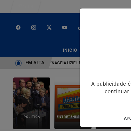
Entrar
/
/
INÍCIO
PODCASTS
CLA
EM ALTA
TEMA É BRUTO” HOMENAGEIA UZIEL BUENO NO TERRAÇO MINEIRO
A publicidade 
continuar
POLITICA
ENTRETENIMENTO
SALVADOR AQUI!
APÓ