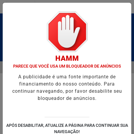
Entrar
Pesquisar Notícia
HAMM
PARECE QUE VOCÊ USA UM BLOQUEADOR DE ANÚNCIOS
MENU
BRUTO” HOMENAGEIA UZIEL BUENO NO TERRAÇO MINEIRO
SALVAD
A publicidade é uma fonte importante de
EM ALTA
financiamento do nosso conteúdo. Para
continuar navegando, por favor desabilite seu
bloqueador de anúncios.
POLITICA
ENTRETENIMENTO
SALVADOR AQUI!
SÃ
APÓS DESABILITAR, ATUALIZE A PÁGINA PARA CONTINUAR SUA
NAVEGAÇÃO!