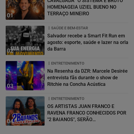
CAVALGADA “O SISTEMA É BRUTO”
HOMENAGEIA UZIEL BUENO NO
TERRAÇO MINEIRO
01
SAÚDE E BEM-ESTAR
Salvador recebe a Smart Fit Run em
agosto: esporte, saúde e lazer na orla
da Barra
02
ENTRETENIMENTO
Na Resenha da DZR: Marcele Desirée
entrevista fãs durante o show de
Ritchie na Concha Acústica
03
ENTRETENIMENTO
OS ARTISTAS JUAN FRANCO E
RAVENA FRANCO CONHECIDOS POR
"2 BAIANOS", SERÃO
04
HOMENAGEADOS NO...