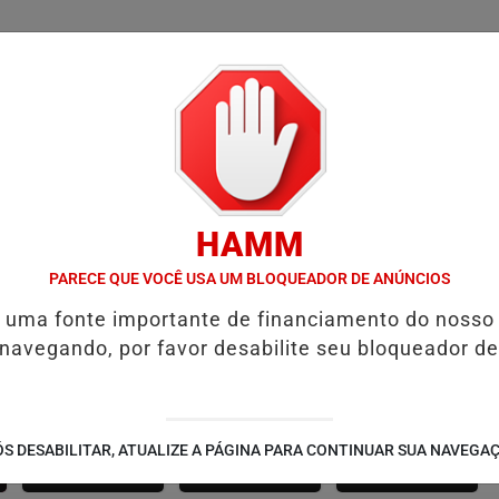
/
/
/
SSIFICADOS
COLUNAS
EMPREGOS
GUIA COMER
HAMM
NA RESENHA DA DZR: MARCELE DESIRÉE ENTREVISTA FÃS DURANTE
PARECE QUE VOCÊ USA UM BLOQUEADOR DE ANÚNCIOS
é uma fonte importante de financiamento do nosso
 navegando, por favor desabilite seu bloqueador de
SÃO JOÃO 2.6
NOTÍCIAS
FUTEBOL
S DESABILITAR, ATUALIZE A PÁGINA PARA CONTINUAR SUA NAVEGA
CORPORATIVAS