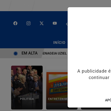
Entrar
/
/
INÍCIO
PODCASTS
CLA
EM ALTA
TEMA É BRUTO” HOMENAGEIA UZIEL BUENO NO TERRAÇO MINEIRO
A publicidade 
continuar
POLITICA
ENTRETENIMENTO
SALVADOR AQUI!
APÓ