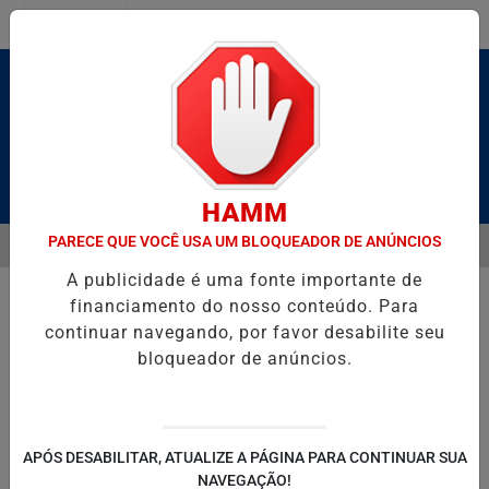
Entrar
Pesquisar Notícia
HAMM
PARECE QUE VOCÊ USA UM BLOQUEADOR DE ANÚNCIOS
MENU
BRUTO” HOMENAGEIA UZIEL BUENO NO TERRAÇO MINEIRO
D' GUS
A publicidade é uma fonte importante de
EM ALTA
financiamento do nosso conteúdo. Para
continuar navegando, por favor desabilite seu
bloqueador de anúncios.
POLITICA
ENTRETENIMENTO
SALVADOR AQUI!
SÃ
APÓS DESABILITAR, ATUALIZE A PÁGINA PARA CONTINUAR SUA
NAVEGAÇÃO!