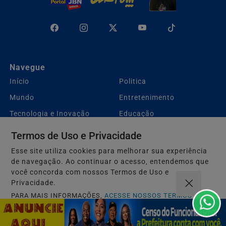
Navegue
Início
Politica
Mundo
Entretenimento
Tecnologia e Inovação
Educação
Policial
Agenda Cultural
Termos de Uso e Privacidade
Agro
Justiça
Esse site utiliza cookies para melhorar sua experiência
de navegação. Ao continuar o acesso, entendemos que
Saúde e Bem-Estar
Variedades
você concorda com nossos Termos de Uso e
Esportes
Música
Privacidade.
Cultura
Salvador Aqui!
PARA MAIS INFORMAÇÕES,
ACESSE NOSSOS TERMOS
CLICANDO AQUI
Gastronomia
SÃO JOÃO 2.6
PROSSEGUIR