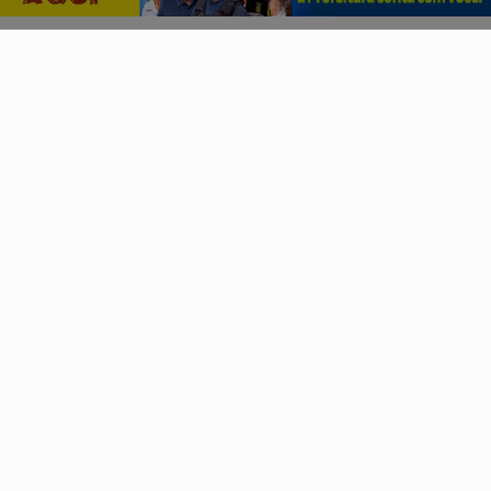
Notícias Corporativas
Geral
Economia
Direitos Humanos
FUTEBOL
Sobre
Expediente
FAQ
Contato
Pesquisar Notícia
Painel do Leitor
Jbn Bahia - Todos os direitos reservados.
Termos de Uso e Privacidade