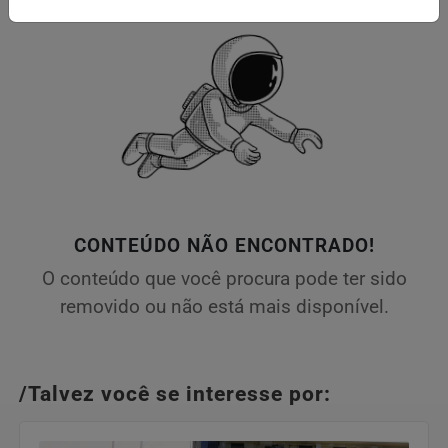
CONTEÚDO NÃO ENCONTRADO!
O conteúdo que você procura pode ter sido
removido ou não está mais disponível.
/Talvez você se interesse por: