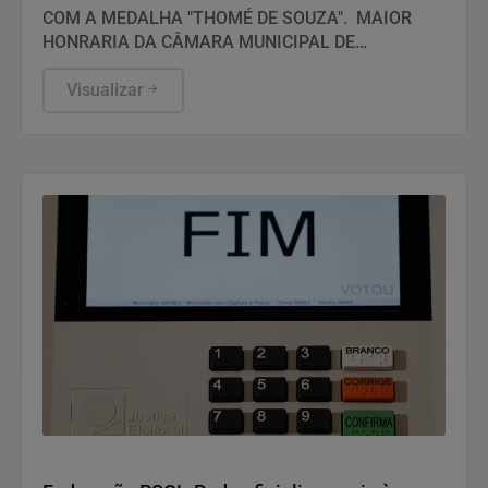
SERÃO HOMENAGEADOS NO PRÓXIMO DIA
COM A MEDALHA "THOMÉ DE SOUZA". MAIOR
14 DE AGOSTO DE 2026
HONRARIA DA CÂMARA MUNICIPAL DE
SALVADOR!
Visualizar
Geral