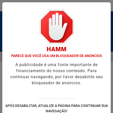
Entrar
Pesquisar Notícia
HAMM
PARECE QUE VOCÊ USA UM BLOQUEADOR DE ANÚNCIOS
MENU
É BRUTO” HOMENAGEIA UZIEL BUENO NO TERRAÇO MINEIRO
SALV
A publicidade é uma fonte importante de
EM ALTA
financiamento do nosso conteúdo. Para
continuar navegando, por favor desabilite seu
bloqueador de anúncios.
POLITICA
ENTRETENIMENTO
SALVADOR AQUI!
SÃ
APÓS DESABILITAR, ATUALIZE A PÁGINA PARA CONTINUAR SUA
NAVEGAÇÃO!