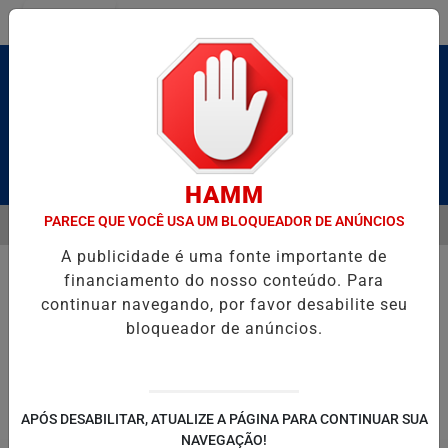
Entrar
Pesquisar Notícia
HAMM
PARECE QUE VOCÊ USA UM BLOQUEADOR DE ANÚNCIOS
MENU
LDAS E CAIQUE PIMENTA COM O MELHOR DO AXÉ DAS ANTIGAS NES
A publicidade é uma fonte importante de
EM ALTA
financiamento do nosso conteúdo. Para
continuar navegando, por favor desabilite seu
bloqueador de anúncios.
POLITICA
ENTRETENIMENTO
SALVADOR AQUI!
SÃ
APÓS DESABILITAR, ATUALIZE A PÁGINA PARA CONTINUAR SUA
NAVEGAÇÃO!