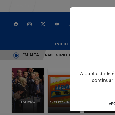
Entrar
/
/
INÍCIO
PODCASTS
CLA
EM ALTA
TEMA É BRUTO” HOMENAGEIA UZIEL BUENO NO TERRAÇO MINEIRO
A publicidade 
continuar
POLITICA
ENTRETENIMENTO
SALVADOR AQUI!
APÓ