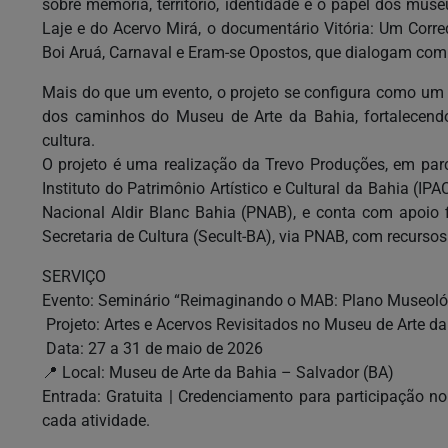
sobre memória, território, identidade e o papel dos mu
Laje e do Acervo Mirá, o documentário Vitória: Um Corred
Boi Aruá, Carnaval e Eram-se Opostos, que dialogam com 
Mais do que um evento, o projeto se configura como um c
dos caminhos do Museu de Arte da Bahia, fortalecendo
cultura.
O projeto é uma realização da Trevo Produções, em pa
Instituto do Patrimônio Artístico e Cultural da Bahia (IPA
Nacional Aldir Blanc Bahia (PNAB), e conta com apoio 
Secretaria de Cultura (Secult-BA), via PNAB, com recursos
SERVIÇO
Evento: Seminário “Reimaginando o MAB: Plano Museoló
Projeto: Artes e Acervos Revisitados no Museu de Arte da
Data: 27 a 31 de maio de 2026
📍 Local: Museu de Arte da Bahia – Salvador (BA)
Entrada: Gratuita | Credenciamento para participação 
cada atividade.