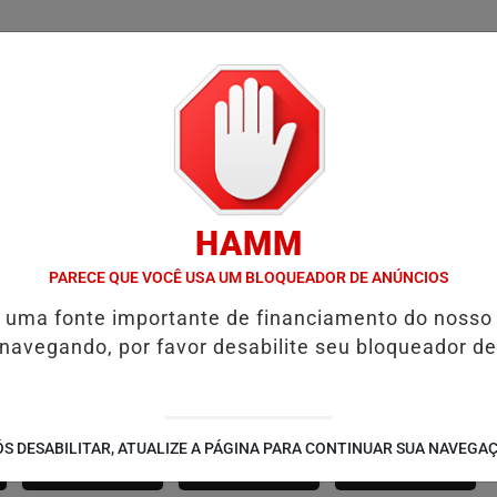
/
/
/
SSIFICADOS
COLUNAS
EMPREGOS
GUIA COMER
HAMM
SALVADOR RECEBE A SMART FIT RUN EM AGOSTO: ESPORTE, SAÚDE 
PARECE QUE VOCÊ USA UM BLOQUEADOR DE ANÚNCIOS
é uma fonte importante de financiamento do nosso
 navegando, por favor desabilite seu bloqueador de
SÃO JOÃO 2.6
NOTÍCIAS
FUTEBOL
S DESABILITAR, ATUALIZE A PÁGINA PARA CONTINUAR SUA NAVEGA
CORPORATIVAS