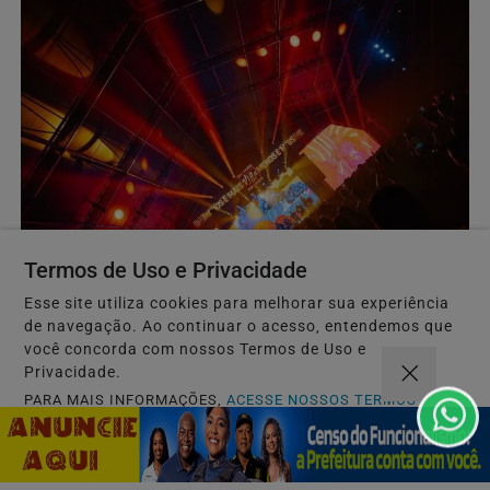
CARNAVAL 2027
Termos de Uso e Privacidade
"Meu Sotaque é Carnaval" é o tema oficial do
Esse site utiliza cookies para melhorar sua experiência
Camarote Villa para o Carnaval 2027
de navegação. Ao continuar o acesso, entendemos que
Ivete Sangalo, Bell Marques, Pablo, Léo Santana e Xand
você concorda com nossos Termos de Uso e
Avião lideram o anúncio das primeiras atrações...
Privacidade.
PARA MAIS INFORMAÇÕES,
ACESSE NOSSOS TERMOS
CLICANDO AQUI
Descubra Mais
PROSSEGUIR