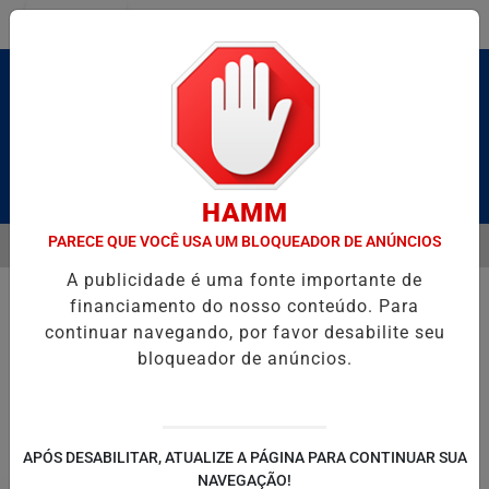
Entrar
Pesquisar Notícia
HAMM
PARECE QUE VOCÊ USA UM BLOQUEADOR DE ANÚNCIOS
MENU
BRUTO” HOMENAGEIA UZIEL BUENO NO TERRAÇO MINEIRO
D' GUS
A publicidade é uma fonte importante de
EM ALTA
financiamento do nosso conteúdo. Para
continuar navegando, por favor desabilite seu
bloqueador de anúncios.
POLITICA
ENTRETENIMENTO
SALVADOR AQUI!
SÃ
APÓS DESABILITAR, ATUALIZE A PÁGINA PARA CONTINUAR SUA
NAVEGAÇÃO!