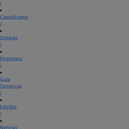
/
Classificados
/
Colunas
/
Empregos
/
Guia
Comercial
/
Edições
/
Notícias