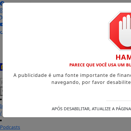
Entrar
HA
PARECE QUE VOCÊ USA UM 
A publicidade é uma fonte importante de fina
Pesquisar Notícia
navegando, por favor desabilit
Início
APÓS DESABILITAR, ATUALIZE A PÁGI
/
Podcasts