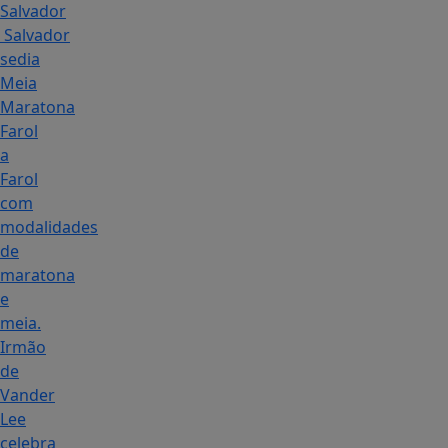
Salvador
Salvador
sedia
Meia
Maratona
Farol
a
Farol
com
modalidades
de
maratona
e
meia.
Irmão
de
Vander
Lee
celebra