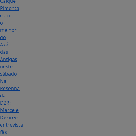
Caique
Pimenta
com
o
melhor
do
Axé
das
Antigas
neste
sábado
Na
Resenha
da
DZR:
Marcele
Desirée
entrevista
fãs