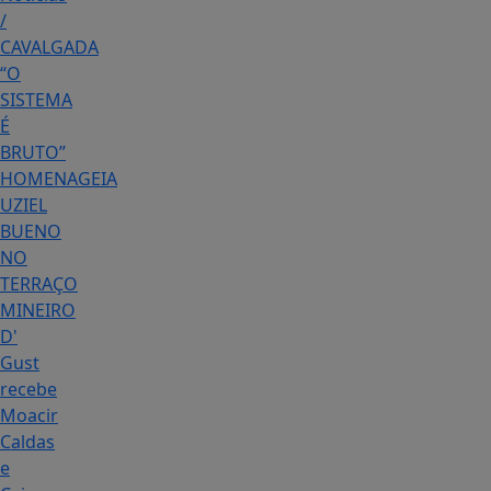
/
CAVALGADA
“O
SISTEMA
É
BRUTO”
HOMENAGEIA
UZIEL
BUENO
NO
TERRAÇO
MINEIRO
D'
Gust
recebe
Moacir
Caldas
e