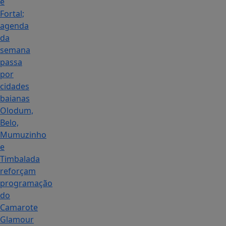
e
Fortal;
agenda
da
semana
passa
por
cidades
baianas
Olodum,
Belo,
Mumuzinho
e
Timbalada
reforçam
programação
do
Camarote
Glamour