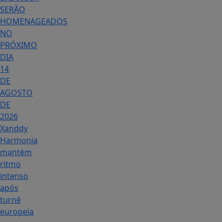
SERÃO
HOMENAGEADOS
NO
PRÓXIMO
DIA
14
DE
AGOSTO
DE
2026
Xanddy
Harmonia
mantém
ritmo
intenso
após
turnê
europeia