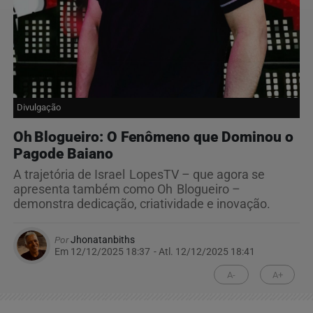
Divulgação
Oh Blogueiro: O Fenômeno que Dominou o
Pagode Baiano
A trajetória de Israel LopesTV – que agora se
apresenta também como Oh Blogueiro –
demonstra dedicação, criatividade e inovação.
Por
Jhonatanbiths
Em 12/12/2025 18:37
- Atl.
12/12/2025 18:41
A-
A+