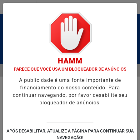
Entrar
Pesquisar Notícia
HAMM
PARECE QUE VOCÊ USA UM BLOQUEADOR DE ANÚNCIOS
MENU
LDAS E CAIQUE PIMENTA COM O MELHOR DO AXÉ DAS ANTIGAS NES
A publicidade é uma fonte importante de
EM ALTA
financiamento do nosso conteúdo. Para
continuar navegando, por favor desabilite seu
bloqueador de anúncios.
POLITICA
ENTRETENIMENTO
SALVADOR AQUI!
SÃ
APÓS DESABILITAR, ATUALIZE A PÁGINA PARA CONTINUAR SUA
NAVEGAÇÃO!