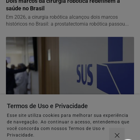
Dois marcos da cirurgia robótica redefinem a
saúde no Brasil
Em 2026, a cirurgia robótica alcançou dois marcos
históricos no Brasil: a prostatectomia robótica passou...
Termos de Uso e Privacidade
SAÚDE E BEM-ESTAR
Esse site utiliza cookies para melhorar sua experiência
Consulta pública avalia inclusão no SUS de
de navegação. Ao continuar o acesso, entendemos que
remédio para hipertensão
você concorda com nossos Termos de Uso e
Privacidade.
Medicamento sotatercepte é destinado ao tratamento de