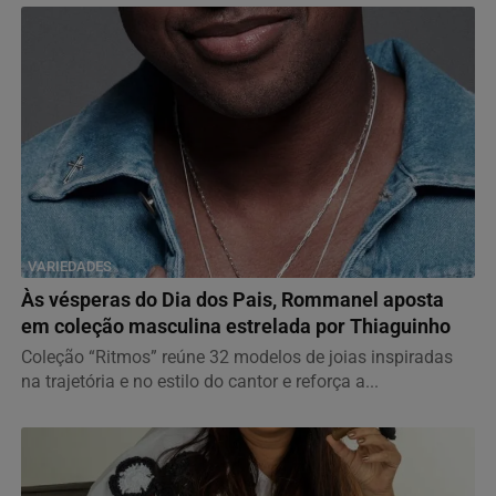
VARIEDADES
Às vésperas do Dia dos Pais, Rommanel aposta
em coleção masculina estrelada por Thiaguinho
Coleção “Ritmos” reúne 32 modelos de joias inspiradas
na trajetória e no estilo do cantor e reforça a...