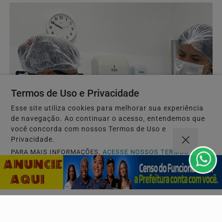
Termos de Uso e Privacidade
Esse site utiliza cookies para melhorar sua experiência
de navegação. Ao continuar o acesso, entendemos que
você concorda com nossos Termos de Uso e
Privacidade.
PARA MAIS INFORMAÇÕES,
ACESSE NOSSOS TERMOS
CLICANDO AQUI
PROSSEGUIR