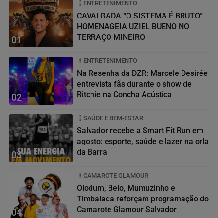
ENTRETENIMENTO
CAVALGADA “O SISTEMA É BRUTO”
HOMENAGEIA UZIEL BUENO NO
TERRAÇO MINEIRO
01
ENTRETENIMENTO
Na Resenha da DZR: Marcele Desirée
entrevista fãs durante o show de
Ritchie na Concha Acústica
02
SAÚDE E BEM-ESTAR
Salvador recebe a Smart Fit Run em
agosto: esporte, saúde e lazer na orla
da Barra
03
CAMAROTE GLAMOUR
Olodum, Belo, Mumuzinho e
Timbalada reforçam programação do
Camarote Glamour Salvador
04