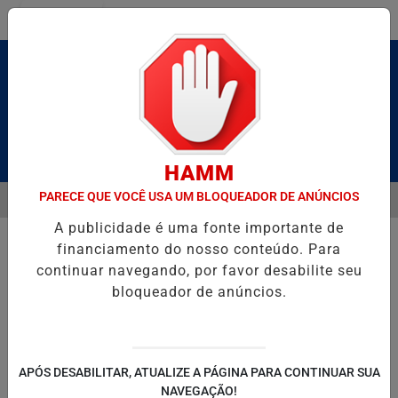
Entrar
Pesquisar Notícia
HAMM
PARECE QUE VOCÊ USA UM BLOQUEADOR DE ANÚNCIOS
MENU
BRUTO” HOMENAGEIA UZIEL BUENO NO TERRAÇO MINEIRO
SALVAD
A publicidade é uma fonte importante de
EM ALTA
financiamento do nosso conteúdo. Para
continuar navegando, por favor desabilite seu
bloqueador de anúncios.
POLITICA
ENTRETENIMENTO
SALVADOR AQUI!
SÃ
APÓS DESABILITAR, ATUALIZE A PÁGINA PARA CONTINUAR SUA
NAVEGAÇÃO!