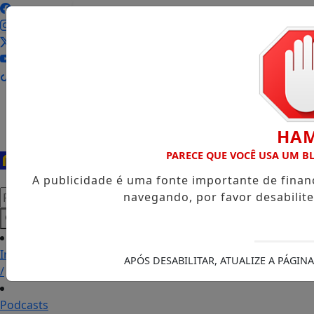
Entrar
HA
PARECE QUE VOCÊ USA UM 
A publicidade é uma fonte importante de fina
Pesquisar Notícia
navegando, por favor desabilit
Início
APÓS DESABILITAR, ATUALIZE A PÁGI
/
Podcasts