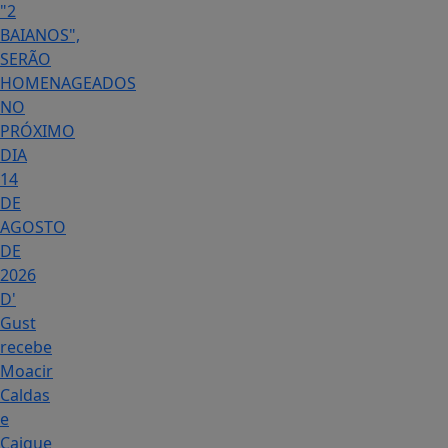
"2
BAIANOS",
SERÃO
HOMENAGEADOS
NO
PRÓXIMO
DIA
14
DE
AGOSTO
DE
2026
D'
Gust
recebe
Moacir
Caldas
e
Caique