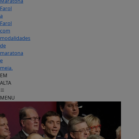
Maratona
Farol
a
Farol
com
modalidades
de
maratona
e
meia.
EM
ALTA
MENU