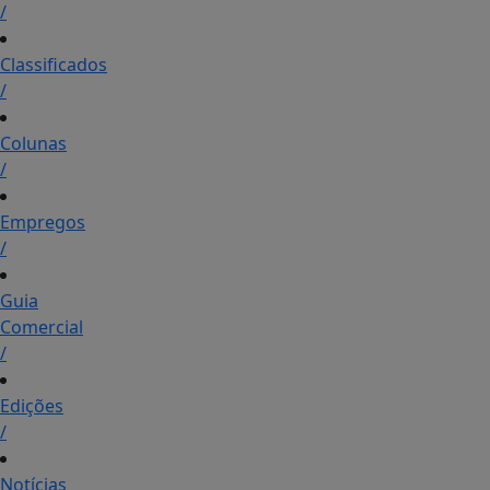
/
Classificados
/
Colunas
/
Empregos
/
Guia
Comercial
/
Edições
/
Notícias