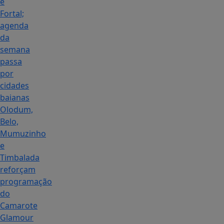
e
Fortal;
agenda
da
semana
passa
por
cidades
baianas
Olodum,
Belo,
Mumuzinho
e
Timbalada
reforçam
programação
do
Camarote
Glamour