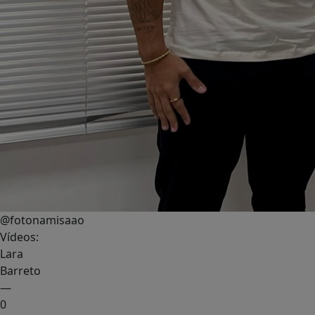
@fotonamisaao
Vídeos:
Lara
Barreto
—
0