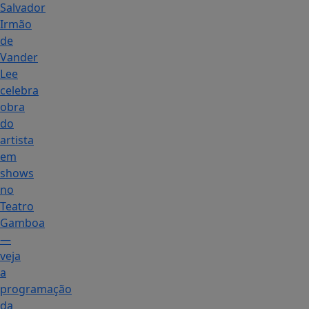
Salvador
Irmão
de
Vander
Lee
celebra
obra
do
artista
em
shows
no
Teatro
Gamboa
—
veja
a
programação
da