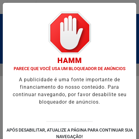
Entrar
Pesquisar Notícia
HAMM
PARECE QUE VOCÊ USA UM BLOQUEADOR DE ANÚNCIOS
MENU
ALDAS E CAIQUE PIMENTA COM O MELHOR DO AXÉ DAS ANTIGAS NES
A publicidade é uma fonte importante de
EM ALTA
financiamento do nosso conteúdo. Para
continuar navegando, por favor desabilite seu
bloqueador de anúncios.
POLITICA
ENTRETENIMENTO
SALVADOR AQUI!
SÃ
APÓS DESABILITAR, ATUALIZE A PÁGINA PARA CONTINUAR SUA
NAVEGAÇÃO!