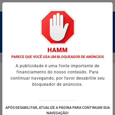
Entrar
Pesquisar Notícia
HAMM
PARECE QUE VOCÊ USA UM BLOQUEADOR DE ANÚNCIOS
MENU
ALDAS E CAIQUE PIMENTA COM O MELHOR DO AXÉ DAS ANTIGAS NES
A publicidade é uma fonte importante de
EM ALTA
financiamento do nosso conteúdo. Para
continuar navegando, por favor desabilite seu
bloqueador de anúncios.
POLITICA
ENTRETENIMENTO
SALVADOR AQUI!
SÃ
APÓS DESABILITAR, ATUALIZE A PÁGINA PARA CONTINUAR SUA
NAVEGAÇÃO!