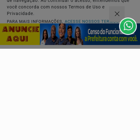
de navegação. Ao continuar o acesso, entendemos que
você concorda com nossos Termos de Uso e
Privacidade.
PARA MAIS INFORMAÇÕES,
ACESSE NOSSOS TERMOS
CLICANDO AQUI
PROSSEGUIR
Navegue
Início
Politica
Mundo
Entretenimento
Tecnologia e Inovação
Educação
Policial
Agenda Cultural
Agro
Justiça
Saúde e Bem-Estar
Variedades
Esportes
Música
Cultura
Salvador Aqui!