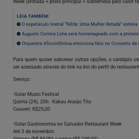
Week (entrada + prato principal + sobremesa pelo valor f
LEIA TAMBÉM:
O espetáculo teatral “Nilda: Uma Mulher Retada” estreia
Augusto Correia Lima será homenageado com a primeir
Orquestra Afrosinfônica emociona fiéis no Concerto da 
Para quem quiser saborear outras opções, o cardápio ori
ser acessado através do link na bio do perfil do restaur
Serviço:
•Solar Music Festival
Quinta (24), 20h: Kakau Araújo Trio
Couvert: R$25,00
•Solar Gastronomia no Salvador Restaurant Week
Até 3 de novembro
Almoço (R$ 89,00) e jantar (R$ 109,00)