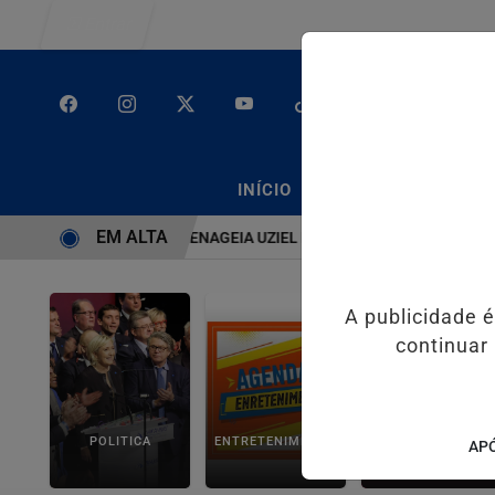
Entrar
/
/
INÍCIO
PODCASTS
CLA
EM ALTA
STEMA É BRUTO” HOMENAGEIA UZIEL BUENO NO TERRAÇO MINEIRO
A publicidade 
continuar
POLITICA
ENTRETENIMENTO
SALVADOR AQUI!
APÓ