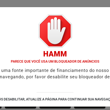
/
/
/
SSIFICADOS
COLUNAS
EMPREGOS
GUIA COMER
HAMM
D' GUST RECEBE MOACIR CALDAS E CAIQUE PIMENTA COM O MELH
PARECE QUE VOCÊ USA UM BLOQUEADOR DE ANÚNCIOS
é uma fonte importante de financiamento do nosso
 navegando, por favor desabilite seu bloqueador de
SÃO JOÃO 2.6
NOTÍCIAS
FUTEBOL
S DESABILITAR, ATUALIZE A PÁGINA PARA CONTINUAR SUA NAVEGA
CORPORATIVAS